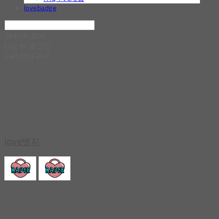
lovebadge
Search
검색
Log In
로그인
Cart
장바구니
love뱃지