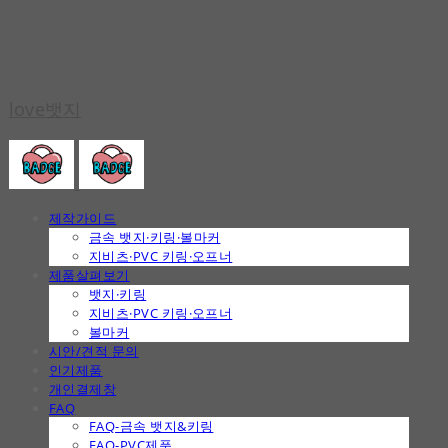
love뱃지
제작가이드
금속 뱃지·키링·볼마커
지비츠·PVC 키링·오프너
제품살펴보기
뱃지·키링
지비츠·PVC 키링·오프너
볼마커
시안/견적 문의
인기제품
개인결제창
FAQ
FAQ-금속 뱃지&키링
FAQ-PVC제품