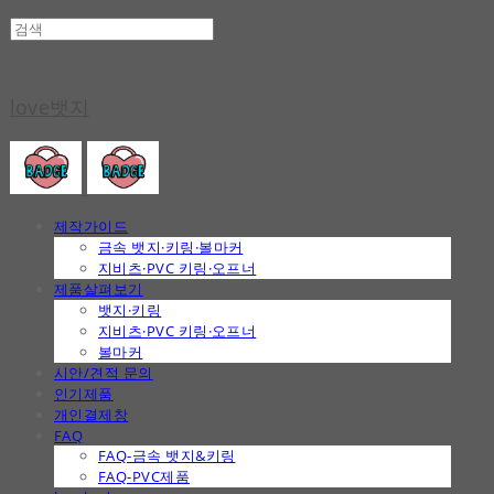
love뱃지
제작가이드
금속 뱃지·키링·볼마커
지비츠·PVC 키링·오프너
제품살펴보기
뱃지·키링
지비츠·PVC 키링·오프너
볼마커
시안/견적 문의
인기제품
개인결제창
FAQ
FAQ-금속 뱃지&키링
FAQ-PVC제품