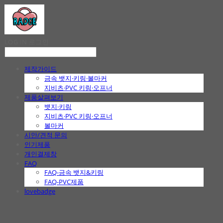
LOG IN
로그인
제작가이드
금속 뱃지·키링·볼마커
지비츠·PVC 키링·오프너
제품살펴보기
뱃지·키링
지비츠·PVC 키링·오프너
볼마커
시안/견적 문의
인기제품
개인결제창
FAQ
FAQ-금속 뱃지&키링
FAQ-PVC제품
lovebadge