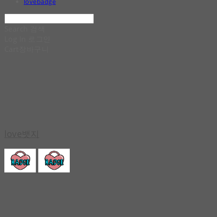
lovebadge
Search
검색
Log In
로그인
Cart
장바구니
love뱃지