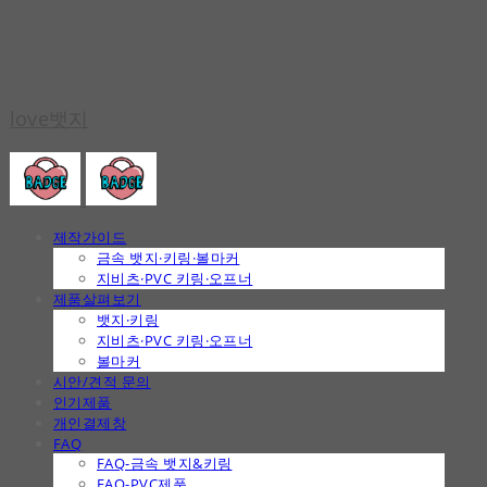
love뱃지
제작가이드
금속 뱃지·키링·볼마커
지비츠·PVC 키링·오프너
제품살펴보기
뱃지·키링
지비츠·PVC 키링·오프너
볼마커
시안/견적 문의
인기제품
개인결제창
FAQ
FAQ-금속 뱃지&키링
FAQ-PVC제품