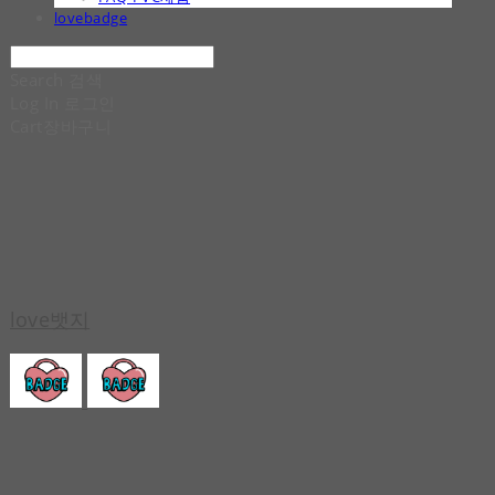
lovebadge
Search
검색
Log In
로그인
Cart
장바구니
love뱃지