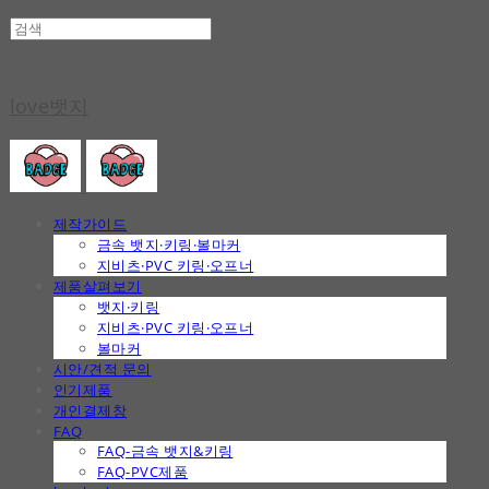
love뱃지
제작가이드
금속 뱃지·키링·볼마커
지비츠·PVC 키링·오프너
제품살펴보기
뱃지·키링
지비츠·PVC 키링·오프너
볼마커
시안/견적 문의
인기제품
개인결제창
FAQ
FAQ-금속 뱃지&키링
FAQ-PVC제품