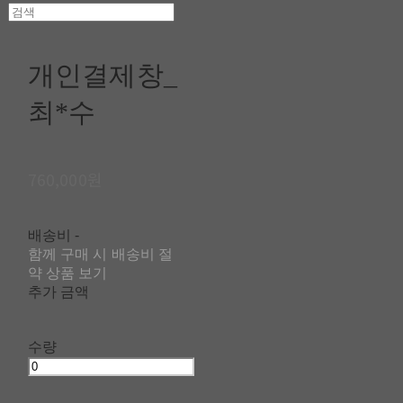
개인결제창_
최*수
760,000원
배송비
-
함께 구매 시 배송비 절
약 상품 보기
추가 금액
수량