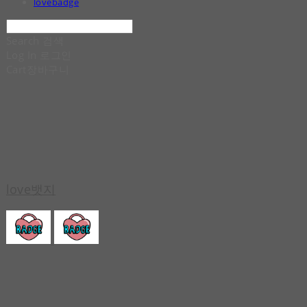
lovebadge
Search
검색
Log In
로그인
Cart
장바구니
love뱃지