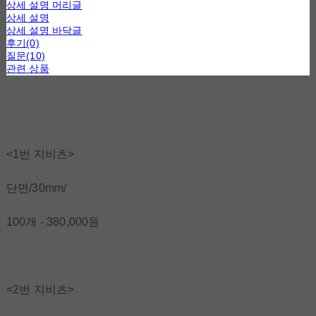
상세 설명 머리글
상세 설명
상세 설명 바닥글
후기(0)
질문(10)
관련 상품
<1번 지비츠>
단면/30mm/
100개 - 380,000원
<2번 지비츠>