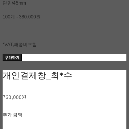
단면/45mm
100개 - 380,000원
*VAT,배송비포함
구매하기
개인결제창_최*수
760,000원
추가 금액