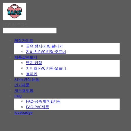
LOG IN
로그인
제작가이드
금속 뱃지·키링·볼마커
지비츠·PVC 키링·오프너
제품살펴보기
뱃지·키링
지비츠·PVC 키링·오프너
볼마커
시안/견적 문의
인기제품
개인결제창
FAQ
FAQ-금속 뱃지&키링
FAQ-PVC제품
lovebadge