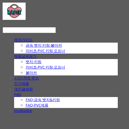
LOG IN
로그인
제작가이드
금속 뱃지·키링·볼마커
지비츠·PVC 키링·오프너
제품살펴보기
뱃지·키링
지비츠·PVC 키링·오프너
볼마커
시안/견적 문의
인기제품
개인결제창
FAQ
FAQ-금속 뱃지&키링
FAQ-PVC제품
lovebadge