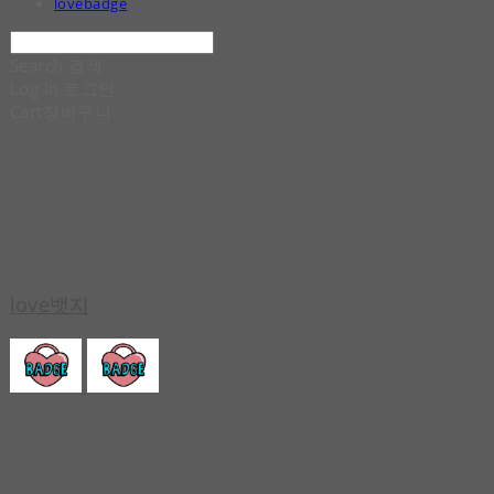
lovebadge
Search
검색
Log In
로그인
Cart
장바구니
love뱃지