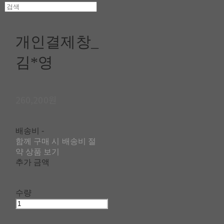
개인결제창_
김*영
260,200원
배송비
-
함께 구매 시 배송비 절
약 상품 보기
추가 금액
수량