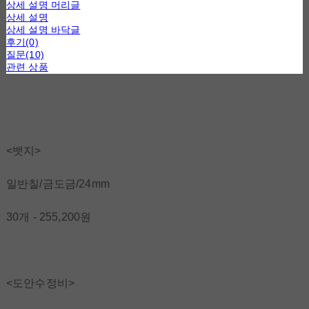
상세 설명 머리글
상세 설명
상세 설명 바닥글
후기(0)
질문(10)
관련 상품
<뱃지>
일반칠/금도금/24mm
30개 - 255,200원
<도안수정비>