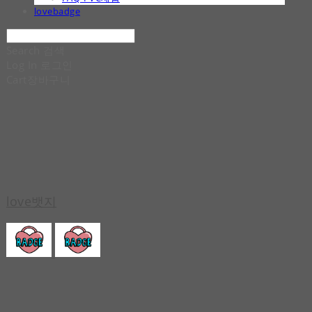
lovebadge
Search
검색
Log In
로그인
Cart
장바구니
love뱃지