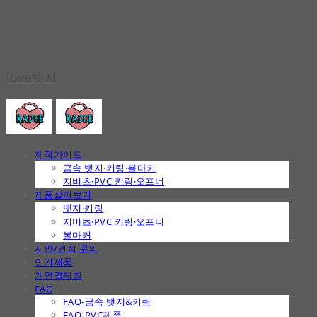
love뱃지
제작가이드
금속 뱃지·키링·볼마커
지비츠·PVC 키링·오프너
제품살펴보기
뱃지·키링
지비츠·PVC 키링·오프너
볼마커
시안/견적 문의
인기제품
개인결제창
FAQ
FAQ-금속 뱃지&키링
FAQ-PVC제품