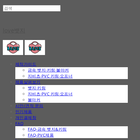
love뱃지
제작가이드
금속 뱃지·키링·볼마커
지비츠·PVC 키링·오프너
제품살펴보기
뱃지·키링
지비츠·PVC 키링·오프너
볼마커
시안/견적 문의
인기제품
개인결제창
FAQ
FAQ-금속 뱃지&키링
FAQ-PVC제품