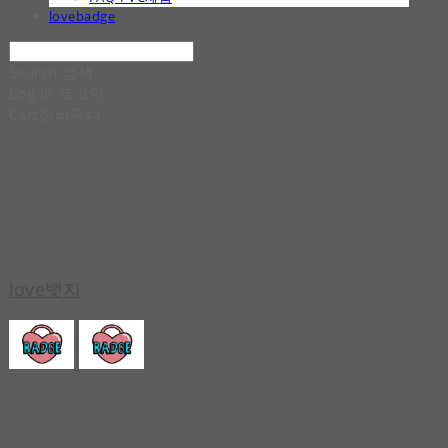
lovebadge
Search
검색
Log In
로그인
Cart
장바구니
love뱃지