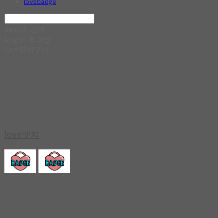
lovebadge
Search
검색
Log In
로그인
Cart
장바구니
love뱃지