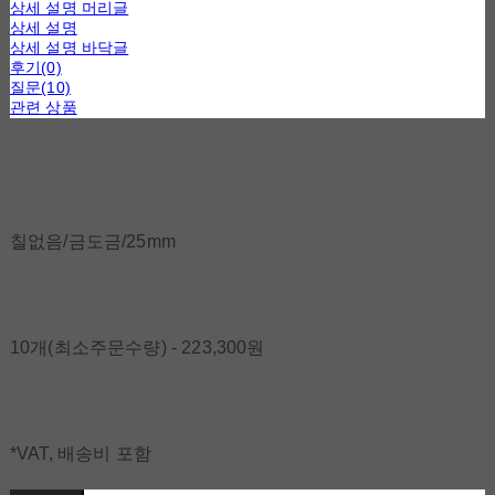
상세 설명 머리글
상세 설명
상세 설명 바닥글
후기(0)
질문(10)
관련 상품
칠없음/금도금/25mm
10개(최소주문수량) - 223,300원
*VAT, 배송비 포함