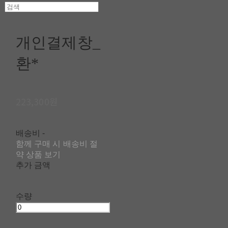
개인결제창_
환*
223,300원
배송비
-
함께 구매 시 배송비 절
약 상품 보기
추가 금액
수량