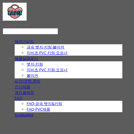
LOG IN
로그인
제작가이드
금속 뱃지·키링·볼마커
지비츠·PVC 키링·오프너
제품살펴보기
뱃지·키링
지비츠·PVC 키링·오프너
볼마커
시안/견적 문의
인기제품
개인결제창
FAQ
FAQ-금속 뱃지&키링
FAQ-PVC제품
lovebadge