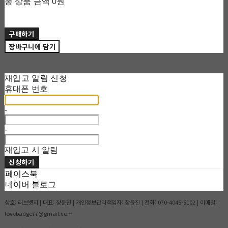
총 상품 금액
0원
구매하기
장바구니에 담기
재입고 알림 신청
휴대폰 번호
-
-
재입고 시 알림
신청하기
페이스북
네이버 블로그
상호: 러브뱃지 | 대표: 장윤진 | 개인정보관리책임자: 장윤진 | 전화: 070-4045-5102 | 이메일:
lovebadge77@gmail.com