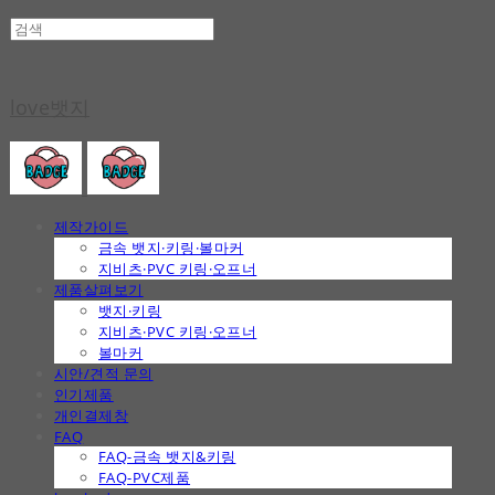
love뱃지
제작가이드
금속 뱃지·키링·볼마커
지비츠·PVC 키링·오프너
제품살펴보기
뱃지·키링
지비츠·PVC 키링·오프너
볼마커
시안/견적 문의
인기제품
개인결제창
FAQ
FAQ-금속 뱃지&키링
FAQ-PVC제품