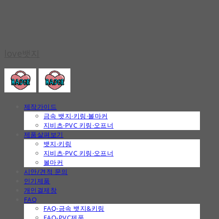
love뱃지
제작가이드
금속 뱃지·키링·볼마커
지비츠·PVC 키링·오프너
제품살펴보기
뱃지·키링
지비츠·PVC 키링·오프너
볼마커
시안/견적 문의
인기제품
개인결제창
FAQ
FAQ-금속 뱃지&키링
FAQ-PVC제품