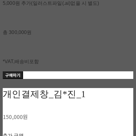
5,000원 추가(일러스트파일(.ai)없을 시 별도)
총 300,000원
*VAT,배송비포함
구매하기
개인결제창_김*진_1
150,000원
추가 금액