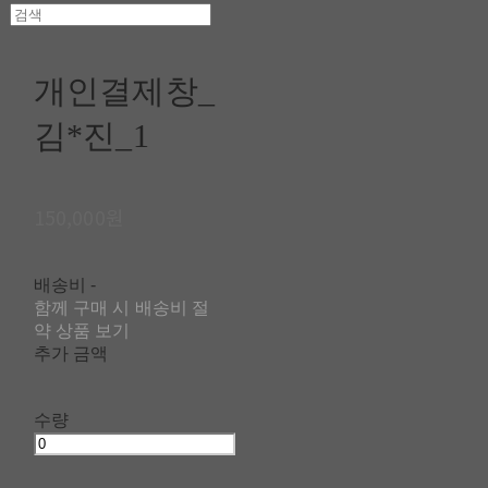
개인결제창_
김*진_1
150,000원
배송비
-
함께 구매 시 배송비 절
약 상품 보기
추가 금액
수량