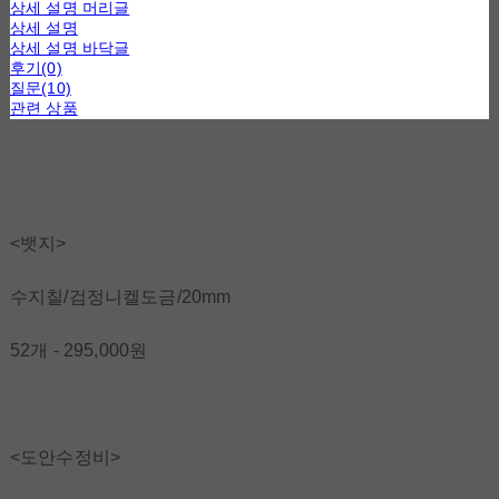
상세 설명 머리글
상세 설명
상세 설명 바닥글
후기(0)
질문(10)
관련 상품
<뱃지>
수지칠/검정니켈도금/20mm
52개 - 295,000원
<도안수정비>