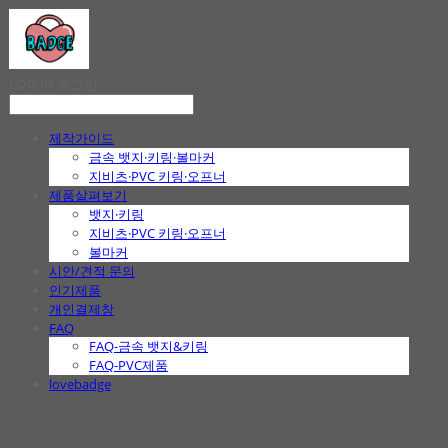
LOG IN
로그인
제작가이드
금속 뱃지·키링·볼마커
지비츠·PVC 키링·오프너
제품살펴보기
뱃지·키링
지비츠·PVC 키링·오프너
볼마커
시안/견적 문의
인기제품
개인결제창
FAQ
FAQ-금속 뱃지&키링
FAQ-PVC제품
lovebadge