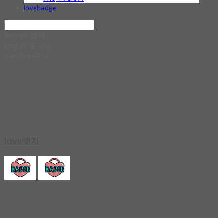
lovebadge
Search
검색
Log In
로그인
Cart
장바구니
love뱃지