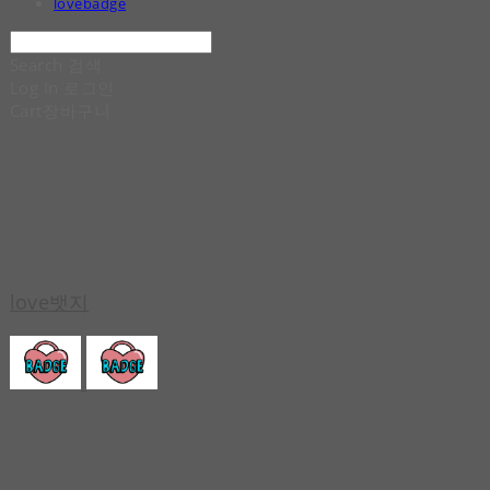
lovebadge
Search
검색
Log In
로그인
Cart
장바구니
love뱃지