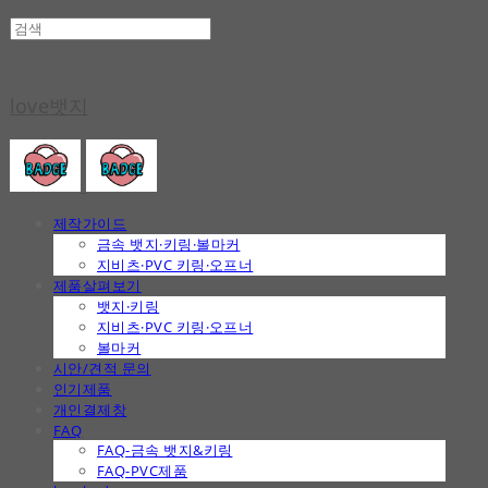
love뱃지
제작가이드
금속 뱃지·키링·볼마커
지비츠·PVC 키링·오프너
제품살펴보기
뱃지·키링
지비츠·PVC 키링·오프너
볼마커
시안/견적 문의
인기제품
개인결제창
FAQ
FAQ-금속 뱃지&키링
FAQ-PVC제품