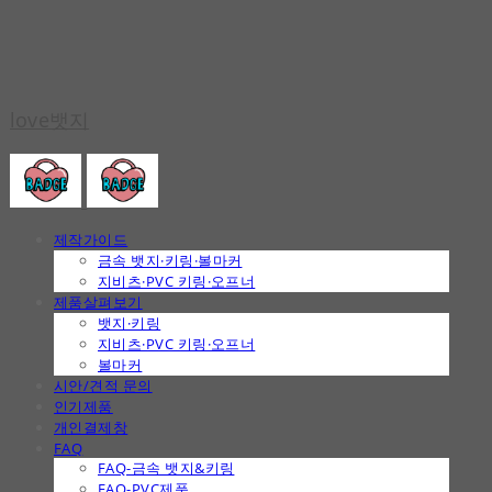
love뱃지
제작가이드
금속 뱃지·키링·볼마커
지비츠·PVC 키링·오프너
제품살펴보기
뱃지·키링
지비츠·PVC 키링·오프너
볼마커
시안/견적 문의
인기제품
개인결제창
FAQ
FAQ-금속 뱃지&키링
FAQ-PVC제품