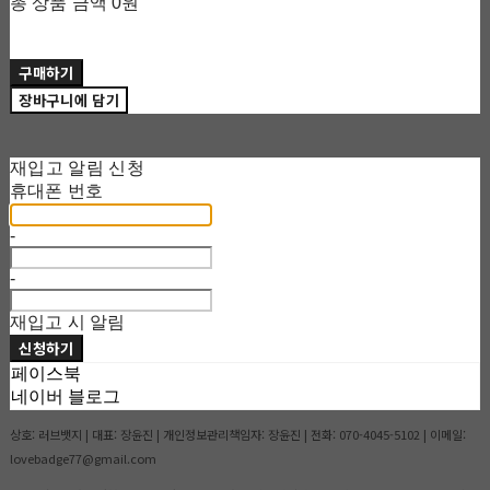
총 상품 금액
0원
구매하기
장바구니에 담기
재입고 알림 신청
휴대폰 번호
-
-
재입고 시 알림
신청하기
페이스북
네이버 블로그
상호: 러브뱃지 | 대표: 장윤진 | 개인정보관리책임자: 장윤진 | 전화: 070-4045-5102 | 이메일:
lovebadge77@gmail.com