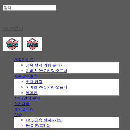
love뱃지
제작가이드
금속 뱃지·키링·볼마커
지비츠·PVC 키링·오프너
제품살펴보기
뱃지·키링
지비츠·PVC 키링·오프너
볼마커
시안/견적 문의
인기제품
개인결제창
FAQ
FAQ-금속 뱃지&키링
FAQ-PVC제품