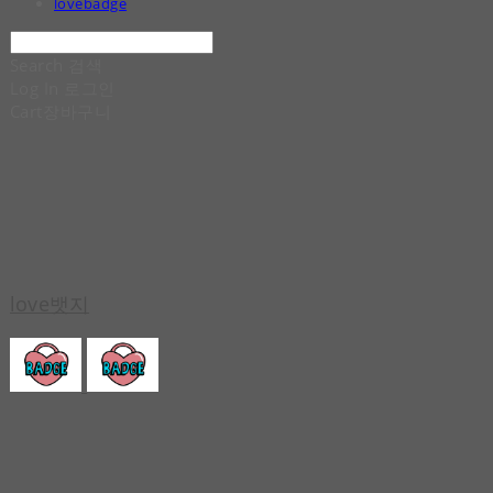
lovebadge
Search
검색
Log In
로그인
Cart
장바구니
love뱃지