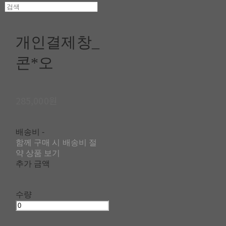
개인결제창_
콘*오
285,000원
배송비
-
함께 구매 시 배송비 절
약 상품 보기
추가 금액
수량