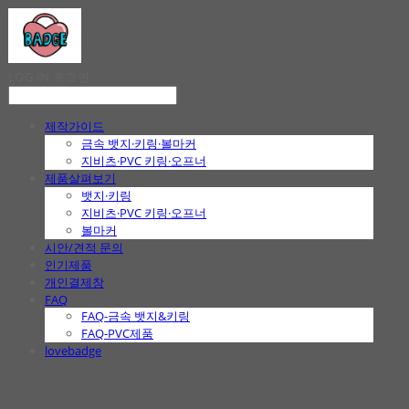
LOG IN
로그인
제작가이드
금속 뱃지·키링·볼마커
지비츠·PVC 키링·오프너
제품살펴보기
뱃지·키링
지비츠·PVC 키링·오프너
볼마커
시안/견적 문의
인기제품
개인결제창
FAQ
FAQ-금속 뱃지&키링
FAQ-PVC제품
lovebadge