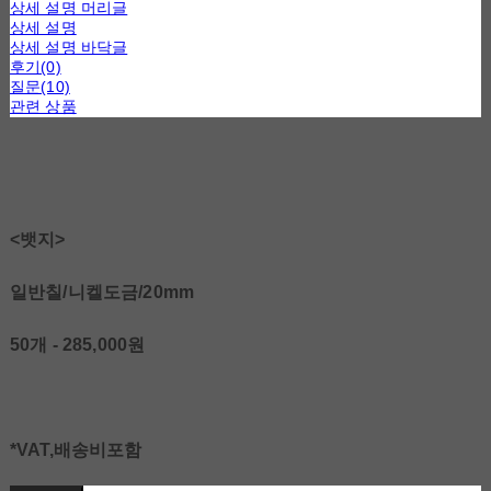
상세 설명 머리글
상세 설명
상세 설명 바닥글
후기(0)
질문(10)
관련 상품
<뱃지>
일반칠/니켈도금/20mm
50개 - 285,000원
*VAT,배송비포함