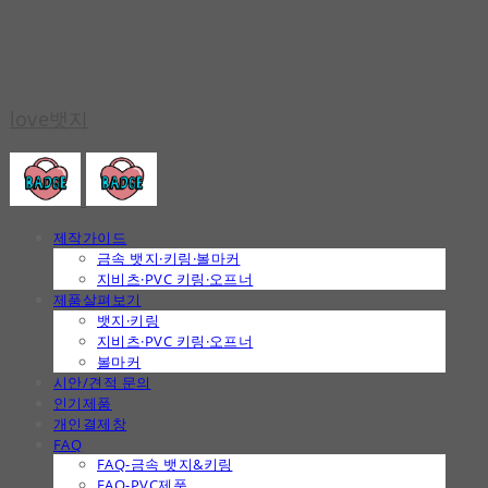
love뱃지
제작가이드
금속 뱃지·키링·볼마커
지비츠·PVC 키링·오프너
제품살펴보기
뱃지·키링
지비츠·PVC 키링·오프너
볼마커
시안/견적 문의
인기제품
개인결제창
FAQ
FAQ-금속 뱃지&키링
FAQ-PVC제품