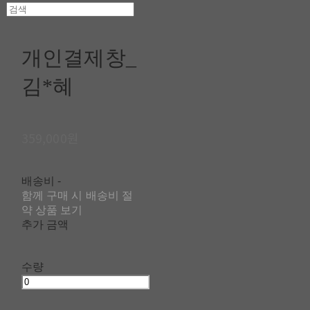
개인결제창_
김*혜
359,000원
배송비
-
함께 구매 시 배송비 절
약 상품 보기
추가 금액
수량