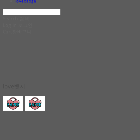
lovebadge
Search
검색
Log In
로그인
Cart
장바구니
love뱃지