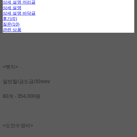
상세 설명 머리글
상세 설명
상세 설명 바닥글
후기(0)
질문(10)
관련 상품
<뱃지>
일반칠/금도금/30mm/
60개 - 354,000원
<도안수정비>