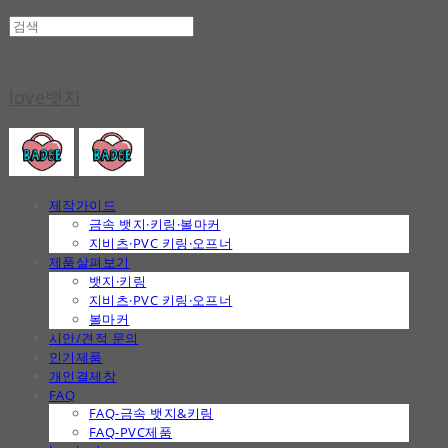
love뱃지
제작가이드
금속 뱃지·키링·볼마커
지비츠·PVC 키링·오프너
제품살펴보기
뱃지·키링
지비츠·PVC 키링·오프너
볼마커
시안/견적 문의
인기제품
개인결제창
FAQ
FAQ-금속 뱃지&키링
FAQ-PVC제품