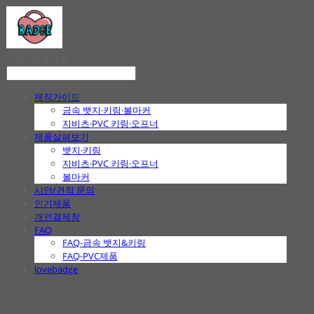
LOG IN
로그인
제작가이드
금속 뱃지·키링·볼마커
지비츠·PVC 키링·오프너
제품살펴보기
뱃지·키링
지비츠·PVC 키링·오프너
볼마커
시안/견적 문의
인기제품
개인결제창
FAQ
FAQ-금속 뱃지&키링
FAQ-PVC제품
lovebadge