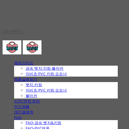
love뱃지
제작가이드
금속 뱃지·키링·볼마커
지비츠·PVC 키링·오프너
제품살펴보기
뱃지·키링
지비츠·PVC 키링·오프너
볼마커
시안/견적 문의
인기제품
개인결제창
FAQ
FAQ-금속 뱃지&키링
FAQ-PVC제품