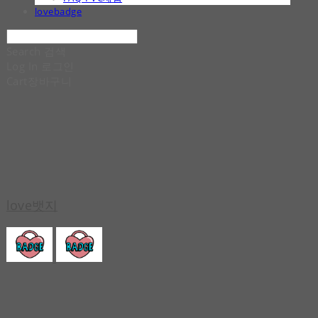
lovebadge
Search
검색
Log In
로그인
Cart
장바구니
love뱃지