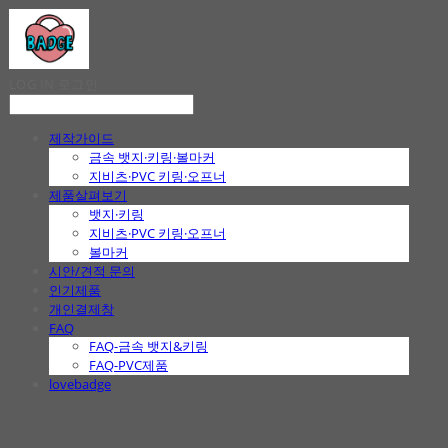
LOG IN
로그인
제작가이드
금속 뱃지·키링·볼마커
지비츠·PVC 키링·오프너
제품살펴보기
뱃지·키링
지비츠·PVC 키링·오프너
볼마커
시안/견적 문의
인기제품
개인결제창
FAQ
FAQ-금속 뱃지&키링
FAQ-PVC제품
lovebadge