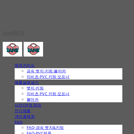
love뱃지
제작가이드
금속 뱃지·키링·볼마커
지비츠·PVC 키링·오프너
제품살펴보기
뱃지·키링
지비츠·PVC 키링·오프너
볼마커
시안/견적 문의
인기제품
개인결제창
FAQ
FAQ-금속 뱃지&키링
FAQ-PVC제품