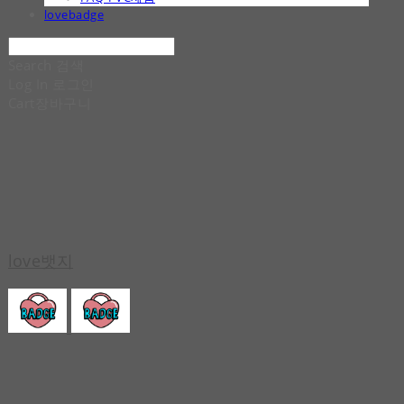
lovebadge
Search
검색
Log In
로그인
Cart
장바구니
love뱃지