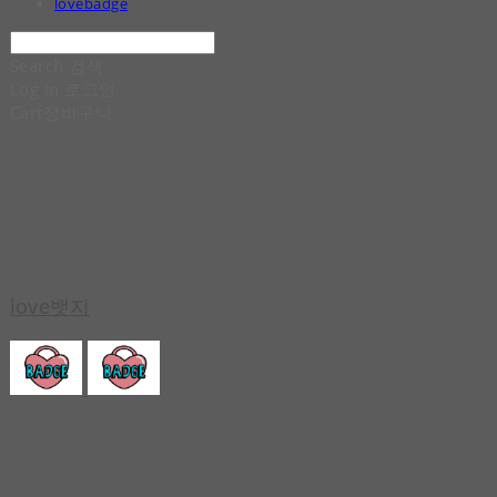
lovebadge
Search
검색
Log In
로그인
Cart
장바구니
love뱃지