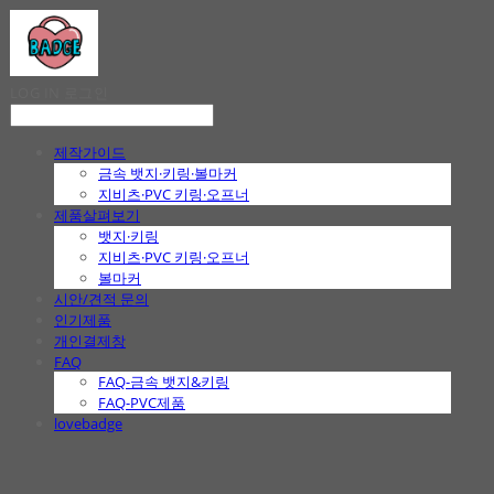
LOG IN
로그인
제작가이드
금속 뱃지·키링·볼마커
지비츠·PVC 키링·오프너
제품살펴보기
뱃지·키링
지비츠·PVC 키링·오프너
볼마커
시안/견적 문의
인기제품
개인결제창
FAQ
FAQ-금속 뱃지&키링
FAQ-PVC제품
lovebadge