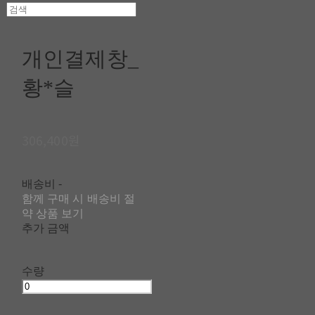
개인결제창_
황*슬
306,400원
배송비
-
함께 구매 시 배송비 절
약 상품 보기
추가 금액
수량