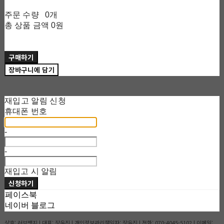
주문 수량
0개
총 상품 금액
0원
구매하기
장바구니에 담기
재입고 알림 신청
휴대폰 번호
-
-
재입고 시 알림
신청하기
페이스북
네이버 블로그
상호: 러브뱃지 | 대표: 장윤진 | 개인정보관리책임자: 장윤진 | 전화: 070-4045-5102 | 이메일: