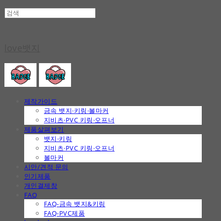
love뱃지
제작가이드
금속 뱃지·키링·볼마커
지비츠·PVC 키링·오프너
제품살펴보기
뱃지·키링
지비츠·PVC 키링·오프너
볼마커
시안/견적 문의
인기제품
개인결제창
FAQ
FAQ-금속 뱃지&키링
FAQ-PVC제품