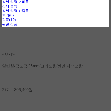
상세 설명 머리글
상세 설명
상세 설명 바닥글
후기(0)
질문(10)
관련 상품
<뱃지>
일반칠/금도금/25mm/고리포함/뒷면 자석포함
27개 - 306,400원