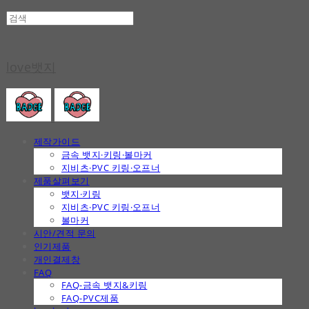
love뱃지
제작가이드
금속 뱃지·키링·볼마커
지비츠·PVC 키링·오프너
제품살펴보기
뱃지·키링
지비츠·PVC 키링·오프너
볼마커
시안/견적 문의
인기제품
개인결제창
FAQ
FAQ-금속 뱃지&키링
FAQ-PVC제품