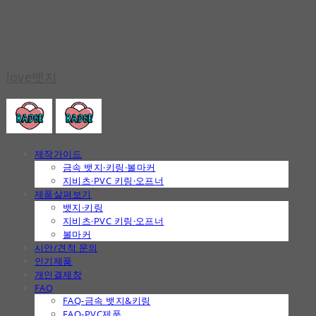
love뱃지
제작가이드
금속 뱃지·키링·볼마커
지비츠·PVC 키링·오프너
제품살펴보기
뱃지·키링
지비츠·PVC 키링·오프너
볼마커
시안/견적 문의
인기제품
개인결제창
FAQ
FAQ-금속 뱃지&키링
FAQ-PVC제품