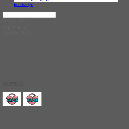
lovebadge
Search
검색
Log In
로그인
Cart
장바구니
love뱃지