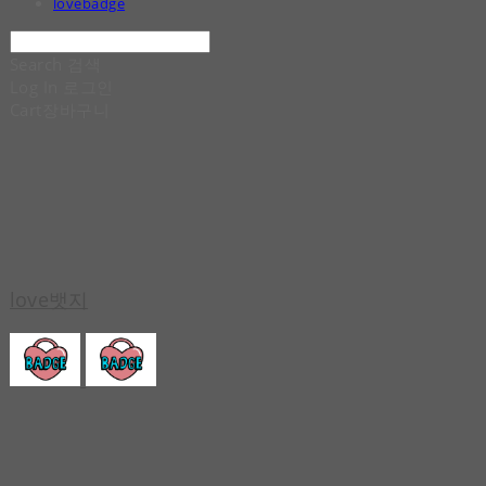
lovebadge
Search
검색
Log In
로그인
Cart
장바구니
love뱃지