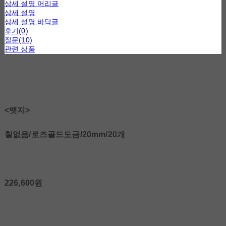
상세 설명 머리글
상세 설명
상세 설명 바닥글
후기(0)
질문(10)
관련 상품
<뱃지>
칠없음/로즈골드도금/20mm/20개
226,600원