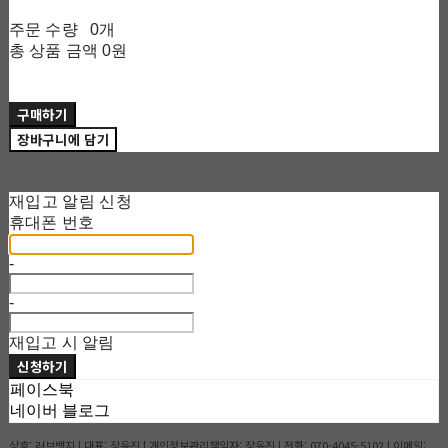
주문 수량
0개
총 상품 금액
0원
구매하기
장바구니에 담기
재입고 알림 신청
휴대폰 번호
-
-
재입고 시 알림
신청하기
페이스북
네이버 블로그
상호: 러브뱃지 | 대표: 장윤진 | 개인정보관리책임자: 장윤진 | 전화: 070-4045-5102 | 이메일: