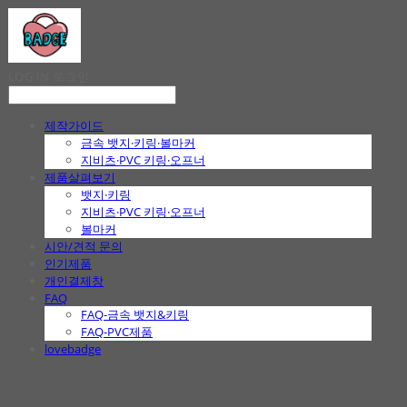
LOG IN
로그인
제작가이드
금속 뱃지·키링·볼마커
지비츠·PVC 키링·오프너
제품살펴보기
뱃지·키링
지비츠·PVC 키링·오프너
볼마커
시안/견적 문의
인기제품
개인결제창
FAQ
FAQ-금속 뱃지&키링
FAQ-PVC제품
lovebadge