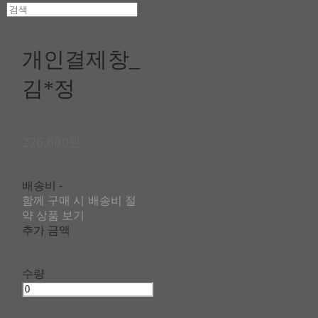
개인결제창_
김*정
226,600원
배송비
-
함께 구매 시 배송비 절
약 상품 보기
추가 금액
수량