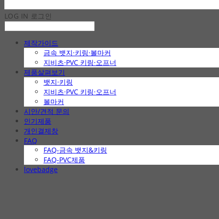
LOG IN
로그인
제작가이드
금속 뱃지·키링·볼마커
지비츠·PVC 키링·오프너
제품살펴보기
뱃지·키링
지비츠·PVC 키링·오프너
볼마커
시안/견적 문의
인기제품
개인결제창
FAQ
FAQ-금속 뱃지&키링
FAQ-PVC제품
lovebadge