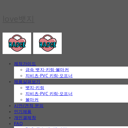
love뱃지
제작가이드
금속 뱃지·키링·볼마커
지비츠·PVC 키링·오프너
제품살펴보기
뱃지·키링
지비츠·PVC 키링·오프너
볼마커
시안/견적 문의
인기제품
개인결제창
FAQ