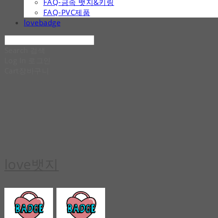
FAQ-금속 뱃지&키링
FAQ-PVC제품
lovebadge
Search
검색
Log In
로그인
Cart
장바구니
love뱃지