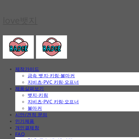
love뱃지
제작가이드
금속 뱃지·키링·볼마커
지비츠·PVC 키링·오프너
제품살펴보기
뱃지·키링
지비츠·PVC 키링·오프너
볼마커
시안/견적 문의
인기제품
개인결제창
FAQ