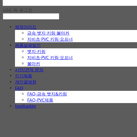
LOG IN
로그인
제작가이드
금속 뱃지·키링·볼마커
지비츠·PVC 키링·오프너
제품살펴보기
뱃지·키링
지비츠·PVC 키링·오프너
볼마커
시안/견적 문의
인기제품
개인결제창
FAQ
FAQ-금속 뱃지&키링
FAQ-PVC제품
lovebadge