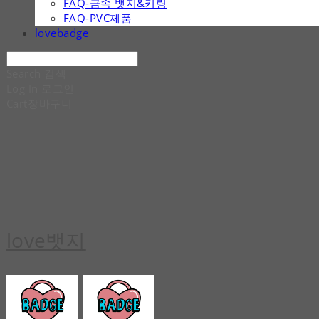
FAQ-금속 뱃지&키링
FAQ-PVC제품
lovebadge
Search
검색
Log In
로그인
Cart
장바구니
love뱃지