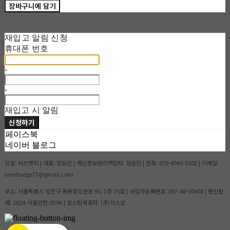
장바구니에 담기
재입고 알림 신청
휴대폰 번호
-
-
재입고 시 알림
신청하기
페이스북
네이버 블로그
상호: 러브뱃지 | 대표: 장윤진 | 개인정보관리책임자: 장윤진 | 전화: 070-4045-5102 | 이메일:
lovebadge77@gmail.com
주소: 서울특별시 양천구 목동중앙본로 95, 3층 35호 | 사업자등록번호:
857-48-00408
| 통신판
매:
2024-서울양천-0296
| 호스팅제공자: (주)식스샵