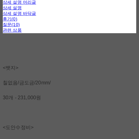
상세 설명 머리글
상세 설명
상세 설명 바닥글
후기(0)
질문(10)
관련 상품
<뱃지>
칠없음/금도금/20mm/
30개 - 231,000원
<도안수정비>