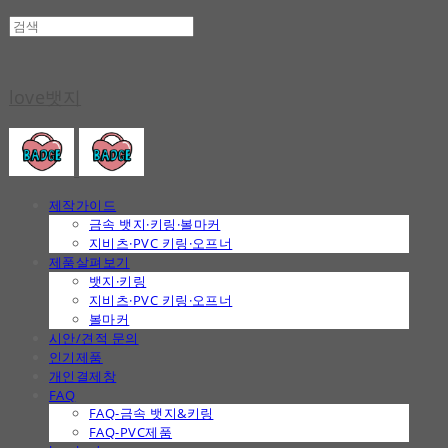
love뱃지
제작가이드
금속 뱃지·키링·볼마커
지비츠·PVC 키링·오프너
제품살펴보기
뱃지·키링
지비츠·PVC 키링·오프너
볼마커
시안/견적 문의
인기제품
개인결제창
FAQ
FAQ-금속 뱃지&키링
FAQ-PVC제품