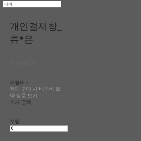
개인결제창_
류*은
126,000원
배송비
-
함께 구매 시 배송비 절
약 상품 보기
추가 금액
수량