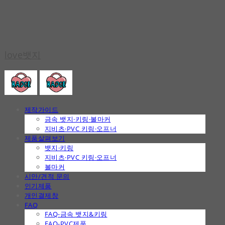
love뱃지
제작가이드
금속 뱃지·키링·볼마커
지비츠·PVC 키링·오프너
제품살펴보기
뱃지·키링
지비츠·PVC 키링·오프너
볼마커
시안/견적 문의
인기제품
개인결제창
FAQ
FAQ-금속 뱃지&키링
FAQ-PVC제품