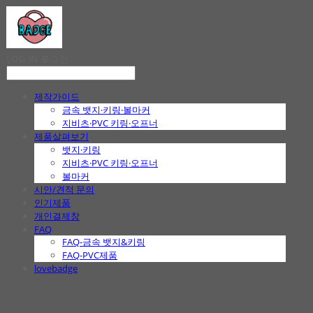
LOG IN
로그인
제작가이드
금속 뱃지·키링·볼마커
지비츠·PVC 키링·오프너
제품살펴보기
뱃지·키링
지비츠·PVC 키링·오프너
볼마커
시안/견적 문의
인기제품
개인결제창
FAQ
FAQ-금속 뱃지&키링
FAQ-PVC제품
lovebadge