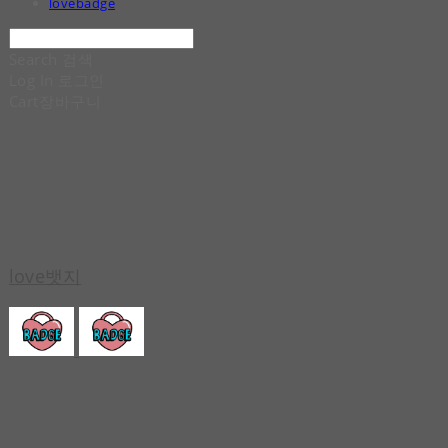
lovebadge
Search
검색
Log In
로그인
Cart
장바구니
love뱃지