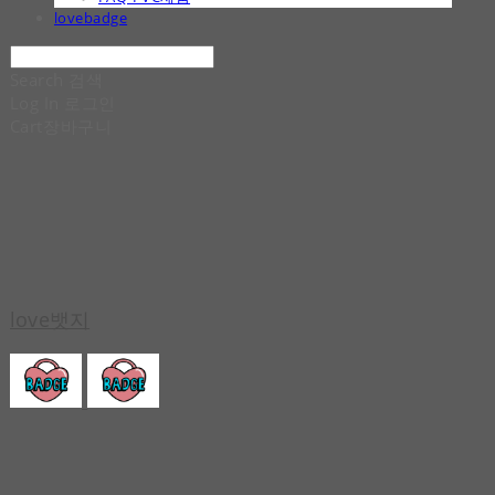
lovebadge
Search
검색
Log In
로그인
Cart
장바구니
love뱃지