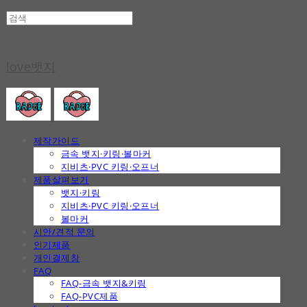
love뱃지
제작가이드
금속 뱃지·키링·볼마커
지비츠·PVC 키링·오프너
제품살펴보기
뱃지·키링
지비츠·PVC 키링·오프너
볼마커
시안/견적 문의
인기제품
개인결제창
FAQ
FAQ-금속 뱃지&키링
FAQ-PVC제품