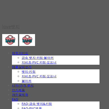
love뱃지
제작가이드
금속 뱃지·키링·볼마커
지비츠·PVC 키링·오프너
제품살펴보기
뱃지·키링
지비츠·PVC 키링·오프너
볼마커
시안/견적 문의
인기제품
개인결제창
FAQ
FAQ-금속 뱃지&키링
FAQ-PVC제품