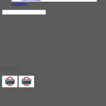
lovebadge
Search
검색
Log In
로그인
Cart
장바구니
love뱃지