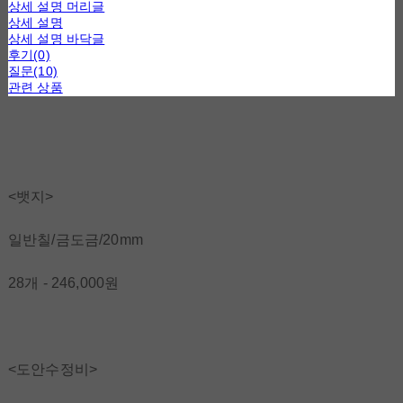
상세 설명 머리글
상세 설명
상세 설명 바닥글
후기(0)
질문(10)
관련 상품
<뱃지>
일반칠/금도금/20mm
28개 - 246,000원
<도안수정비>