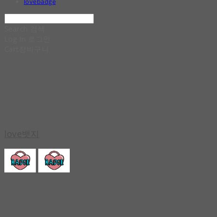
lovebadge
Search
검색
Log In
로그인
Cart
장바구니
love뱃지