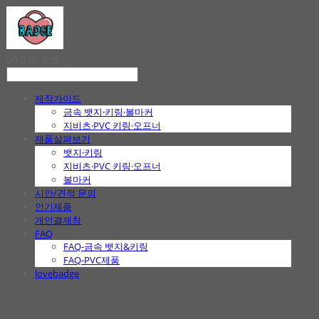
LOG IN
로그인
제작가이드
금속 뱃지·키링·볼마커
지비츠·PVC 키링·오프너
제품살펴보기
뱃지·키링
지비츠·PVC 키링·오프너
볼마커
시안/견적 문의
인기제품
개인결제창
FAQ
FAQ-금속 뱃지&키링
FAQ-PVC제품
lovebadge