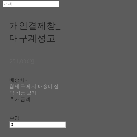
개인결제창_
대구계성고
251,000원
배송비
-
함께 구매 시 배송비 절
약 상품 보기
추가 금액
수량