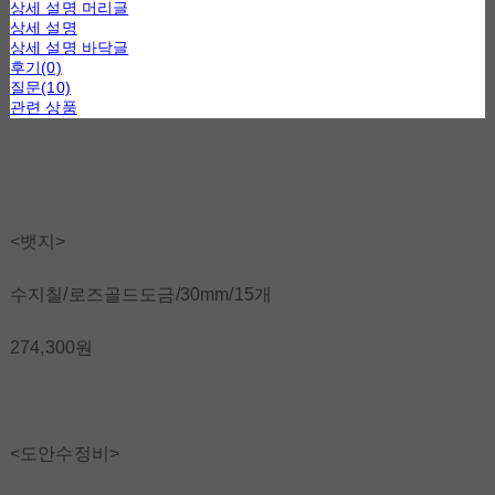
상세 설명 머리글
상세 설명
상세 설명 바닥글
후기(0)
질문(10)
관련 상품
<뱃지>
수지칠/로즈골드도금/30mm/15개
274,300원
<도안수정비>