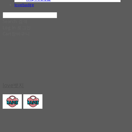
lovebadge
Search
검색
Log In
로그인
Cart
장바구니
love뱃지