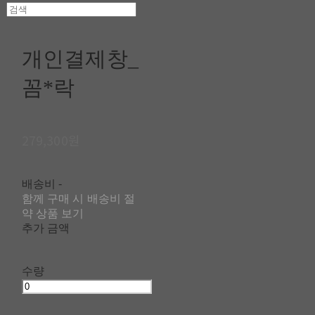
개인결제창_
꼼*락
279,300원
배송비
-
함께 구매 시 배송비 절
약 상품 보기
추가 금액
수량