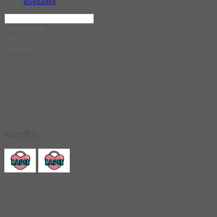
lovebadge
Search
검색
Log In
로그인
Cart
장바구니
love뱃지