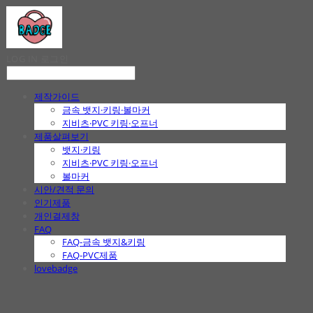
LOG IN
로그인
제작가이드
금속 뱃지·키링·볼마커
지비츠·PVC 키링·오프너
제품살펴보기
뱃지·키링
지비츠·PVC 키링·오프너
볼마커
시안/견적 문의
인기제품
개인결제창
FAQ
FAQ-금속 뱃지&키링
FAQ-PVC제품
lovebadge