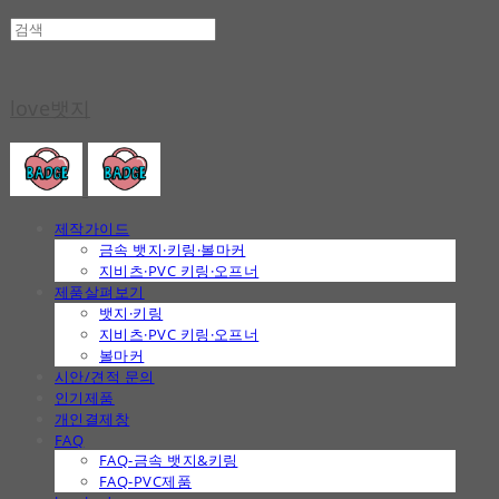
love뱃지
제작가이드
금속 뱃지·키링·볼마커
지비츠·PVC 키링·오프너
제품살펴보기
뱃지·키링
지비츠·PVC 키링·오프너
볼마커
시안/견적 문의
인기제품
개인결제창
FAQ
FAQ-금속 뱃지&키링
FAQ-PVC제품