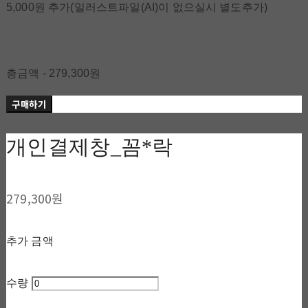
5,000원 추가(일러스트파일(AI)이 없으실시 별도추가)
총금액 - 279,300원
구매하기
개인결제창_꼼*락
279,300원
추가 금액
수량