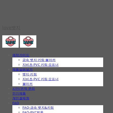
love뱃지
제작가이드
금속 뱃지·키링·볼마커
지비츠·PVC 키링·오프너
제품살펴보기
뱃지·키링
지비츠·PVC 키링·오프너
볼마커
시안/견적 문의
인기제품
개인결제창
FAQ
FAQ-금속 뱃지&키링
FAQ-PVC제품