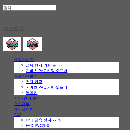
love뱃지
제작가이드
금속 뱃지·키링·볼마커
지비츠·PVC 키링·오프너
제품살펴보기
뱃지·키링
지비츠·PVC 키링·오프너
볼마커
시안/견적 문의
인기제품
개인결제창
FAQ
FAQ-금속 뱃지&키링
FAQ-PVC제품