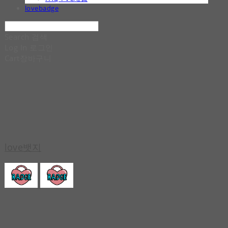
lovebadge
Search
검색
Log In
로그인
Cart
장바구니
love뱃지