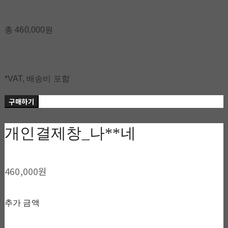
총 460,000원
*VAT, 배송비 포함
구매하기
개인결제창_나**네
460,000원
추가 금액