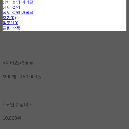
상세 설명 머리글
상세 설명
상세 설명 바닥글
후기(0)
질문(10)
관련 상품
<지비츠>35mm
/200개 - 450,000원
<도안수정비>
10,000원