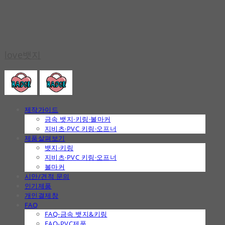
love뱃지
제작가이드
금속 뱃지·키링·볼마커
지비츠·PVC 키링·오프너
제품살펴보기
뱃지·키링
지비츠·PVC 키링·오프너
볼마커
시안/견적 문의
인기제품
개인결제창
FAQ
FAQ-금속 뱃지&키링
FAQ-PVC제품