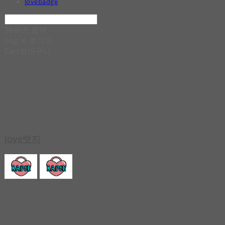
lovebadge
Search
검색
Log In
로그인
Cart
장바구니
love뱃지