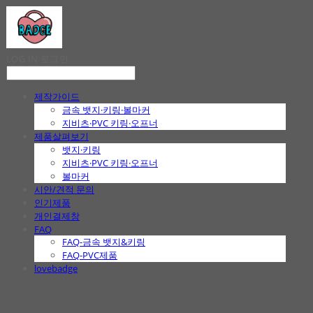
LOG IN
로그인
제작가이드
금속 뱃지·키링·볼마커
지비츠·PVC 키링·오프너
제품살펴보기
뱃지·키링
지비츠·PVC 키링·오프너
볼마커
시안/견적 문의
인기제품
개인결제창
FAQ
FAQ-금속 뱃지&키링
FAQ-PVC제품
lovebadge