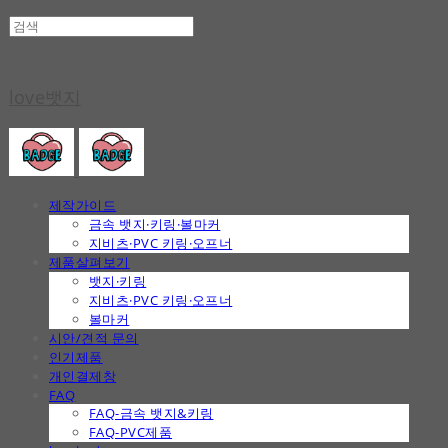
love뱃지
제작가이드
금속 뱃지·키링·볼마커
지비츠·PVC 키링·오프너
제품살펴보기
뱃지·키링
지비츠·PVC 키링·오프너
볼마커
시안/견적 문의
인기제품
개인결제창
FAQ
FAQ-금속 뱃지&키링
FAQ-PVC제품