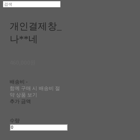
개인결제창_
나**네
460,000원
배송비
-
함께 구매 시 배송비 절
약 상품 보기
추가 금액
수량