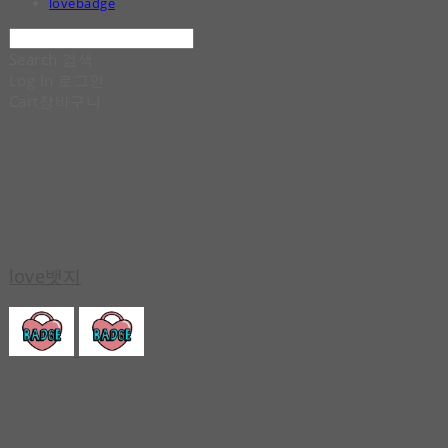
lovebadge
Search
검색
Log In
로그인
Cart
장바구니
love뱃지