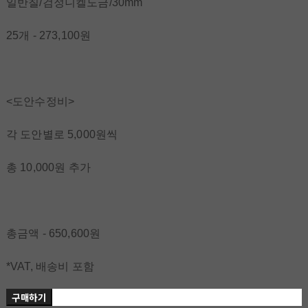
일반칠/검정니켈도금/30mm
25개 - 273,100원
<도안수정비>
각 도안별로 5,000원씩
총 10,000원 추가
총금액 - 650,600원
*VAT, 배송비 포함
구매하기