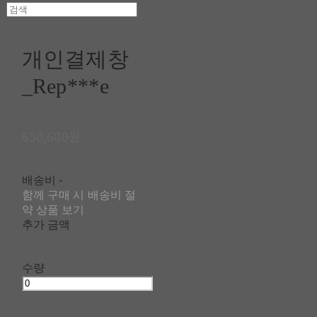
개인결제창
_Rep***e
650,600원
배송비
-
함께 구매 시 배송비 절
약 상품 보기
추가 금액
수량