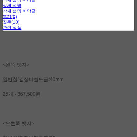
상세 설명 머리글
상세 설명
상세 설명 바닥글
후기(0)
질문(10)
관련 상품
<왼쪽 뱃지>
일반칠/검정니켈도금/40mm
25개 - 367,500원
<오른쪽 뱃지>