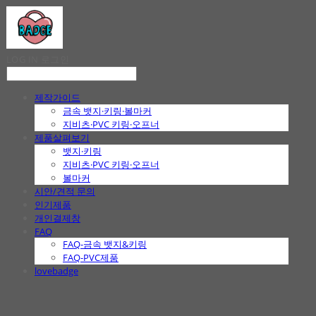
LOG IN
로그인
제작가이드
금속 뱃지·키링·볼마커
지비츠·PVC 키링·오프너
제품살펴보기
뱃지·키링
지비츠·PVC 키링·오프너
볼마커
시안/견적 문의
인기제품
개인결제창
FAQ
FAQ-금속 뱃지&키링
FAQ-PVC제품
lovebadge