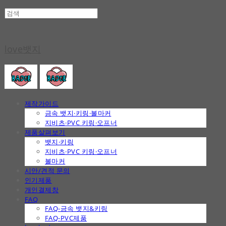
love뱃지
제작가이드
금속 뱃지·키링·볼마커
지비츠·PVC 키링·오프너
제품살펴보기
뱃지·키링
지비츠·PVC 키링·오프너
볼마커
시안/견적 문의
인기제품
개인결제창
FAQ
FAQ-금속 뱃지&키링
FAQ-PVC제품