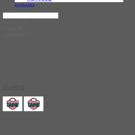
lovebadge
Search
검색
Log In
로그인
Cart
장바구니
love뱃지