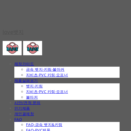
love뱃지
제작가이드
금속 뱃지·키링·볼마커
지비츠·PVC 키링·오프너
제품살펴보기
뱃지·키링
지비츠·PVC 키링·오프너
볼마커
시안/견적 문의
인기제품
개인결제창
FAQ
FAQ-금속 뱃지&키링
FAQ-PVC제품