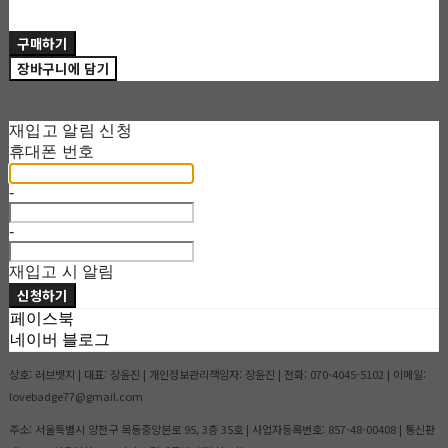
구매하기
장바구니에 담기
재입고 알림 신청
휴대폰 번호
-
-
재입고 시 알림
신청하기
페이스북
네이버 블로그
상호: 러브뱃지 | 대표: 장윤진 | 개인정보관리책임자: 장윤진 | 전화: 070-4045-5102 | 이메일:
lovebadge77@gmail.com
주소: 서울특별시 양천구 목동중앙본로 95, 3층 35호 | 사업자등록번호:
857-48-00408
| 통신판