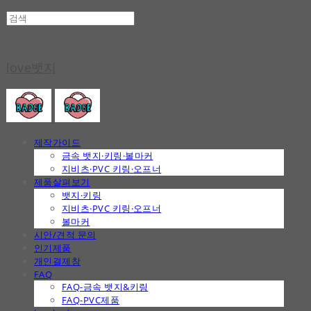
love뱃지
제작가이드
금속 뱃지·키링·볼마커
지비츠·PVC 키링·오프너
제품살펴보기
뱃지·키링
지비츠·PVC 키링·오프너
볼마커
시안/견적 문의
인기제품
개인결제창
FAQ
FAQ-금속 뱃지&키링
FAQ-PVC제품