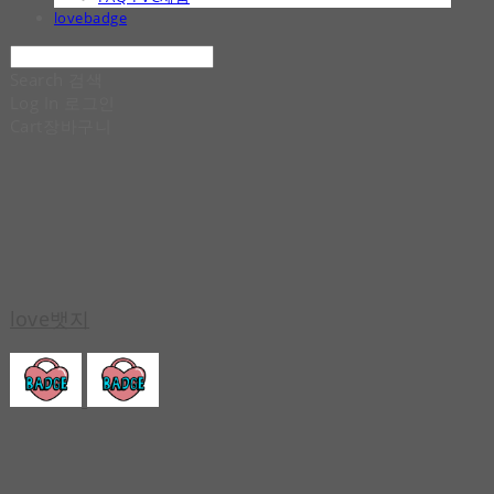
lovebadge
Search
검색
Log In
로그인
Cart
장바구니
love뱃지