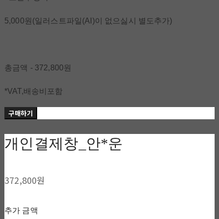
5,000원(일러스트파일(AI)이 없으싫시 별도추가)
총금액 - 372,800원
*VAT,배송비포함
구매하기
개인결제창_안*운
372,800원
추가 금액