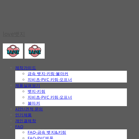
love뱃지
제작가이드
금속 뱃지·키링·볼마커
지비츠·PVC 키링·오프너
제품살펴보기
뱃지·키링
지비츠·PVC 키링·오프너
볼마커
시안/견적 문의
인기제품
개인결제창
FAQ
FAQ-금속 뱃지&키링
FAQ-PVC제품