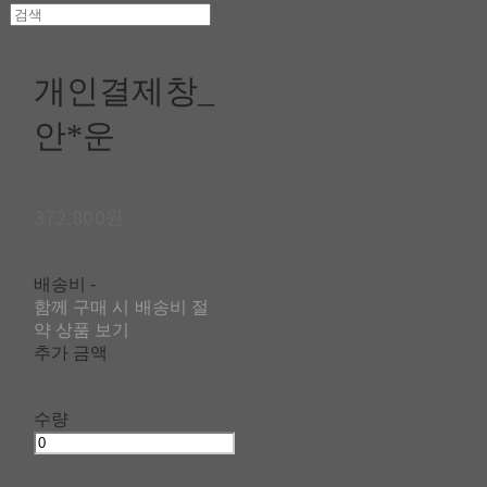
개인결제창_
안*운
372,800원
배송비
-
함께 구매 시 배송비 절
약 상품 보기
추가 금액
수량