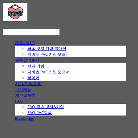
LOG IN
로그인
제작가이드
금속 뱃지·키링·볼마커
지비츠·PVC 키링·오프너
제품살펴보기
뱃지·키링
지비츠·PVC 키링·오프너
볼마커
시안/견적 문의
인기제품
개인결제창
FAQ
FAQ-금속 뱃지&키링
FAQ-PVC제품
lovebadge