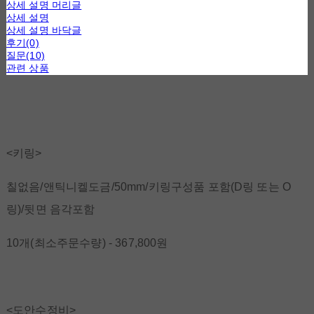
상세 설명 머리글
상세 설명
상세 설명 바닥글
후기(0)
질문(10)
관련 상품
<키링>
칠없음/앤틱니켈도금/50mm/키링구성품 포함(D링 또는 O
링)/뒷면 음각포함
10개(최소주문수량) - 367,800원
<도안수정비>