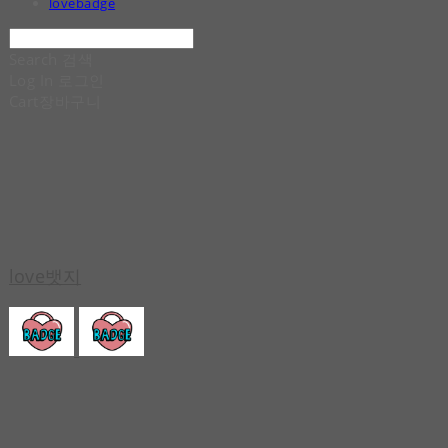
lovebadge
Search
검색
Log In
로그인
Cart
장바구니
love뱃지