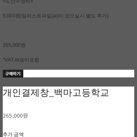
<도안수정비>
5,000원(일러스트파일(ai)이 없으실시 별도 추가)
265,000원
*VAT,배송비포함
구매하기
개인결제창_백마고등학교
265,000원
추가 금액