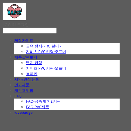
LOG IN
로그인
제작가이드
금속 뱃지·키링·볼마커
지비츠·PVC 키링·오프너
제품살펴보기
뱃지·키링
지비츠·PVC 키링·오프너
볼마커
시안/견적 문의
인기제품
개인결제창
FAQ
FAQ-금속 뱃지&키링
FAQ-PVC제품
lovebadge