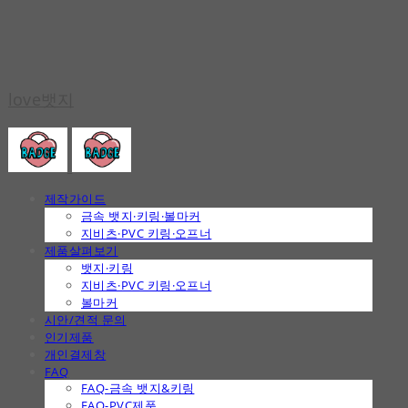
love뱃지
제작가이드
금속 뱃지·키링·볼마커
지비츠·PVC 키링·오프너
제품살펴보기
뱃지·키링
지비츠·PVC 키링·오프너
볼마커
시안/견적 문의
인기제품
개인결제창
FAQ
FAQ-금속 뱃지&키링
FAQ-PVC제품