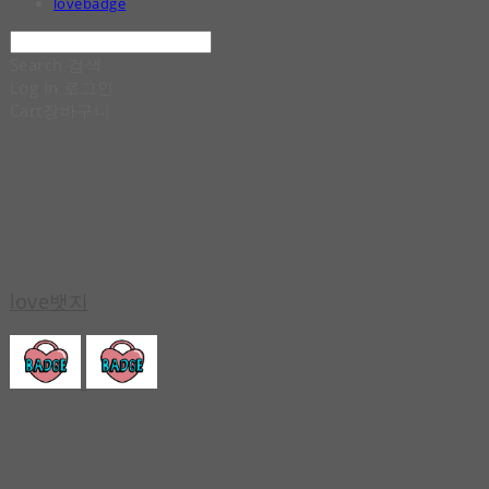
lovebadge
Search
검색
Log In
로그인
Cart
장바구니
love뱃지