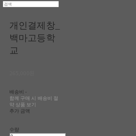
개인결제창_
백마고등학
교
265,000원
배송비
-
함께 구매 시 배송비 절
약 상품 보기
추가 금액
수량