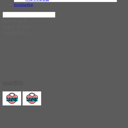
lovebadge
Search
검색
Log In
로그인
Cart
장바구니
love뱃지