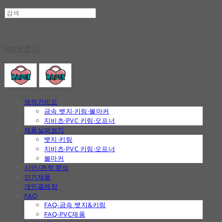
love뱃지
제작가이드
금속 뱃지·키링·볼마커
지비츠·PVC 키링·오프너
제품살펴보기
뱃지·키링
지비츠·PVC 키링·오프너
볼마커
시안/견적 문의
인기제품
개인결제창
FAQ
FAQ-금속 뱃지&키링
FAQ-PVC제품