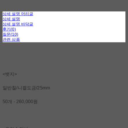
상세 설명 머리글
상세 설명
상세 설명 바닥글
후기(0)
질문(10)
관련 상품
<뱃지>
일반칠/니켈도금/25mm
50개 - 260,000원