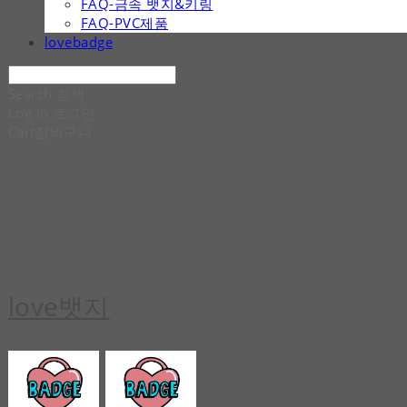
FAQ-금속 뱃지&키링
FAQ-PVC제품
lovebadge
Search
검색
Log In
로그인
Cart
장바구니
love뱃지