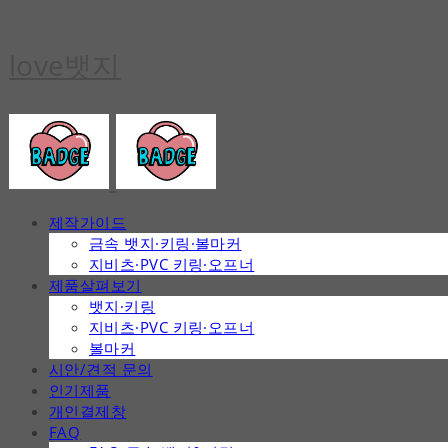
love뱃지
제작가이드
금속 뱃지·키링·볼마커
지비츠·PVC 키링·오프너
제품살펴보기
뱃지·키링
지비츠·PVC 키링·오프너
볼마커
시안/견적 문의
인기제품
개인결제창
FAQ