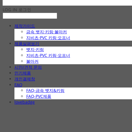
LOG IN
로그인
제작가이드
금속 뱃지·키링·볼마커
지비츠·PVC 키링·오프너
제품살펴보기
뱃지·키링
지비츠·PVC 키링·오프너
볼마커
시안/견적 문의
인기제품
개인결제창
FAQ
FAQ-금속 뱃지&키링
FAQ-PVC제품
lovebadge