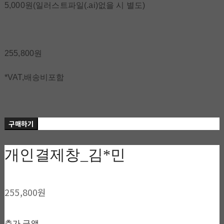
5,000원(일러스트파일(.ai)없을 시 별도)
255,800원
*VAT,배송비포함
구매하기
개인결제창_김*민
255,800원
추가 금액