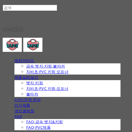
love뱃지
제작가이드
금속 뱃지·키링·볼마커
지비츠·PVC 키링·오프너
제품살펴보기
뱃지·키링
지비츠·PVC 키링·오프너
볼마커
시안/견적 문의
인기제품
개인결제창
FAQ
FAQ-금속 뱃지&키링
FAQ-PVC제품