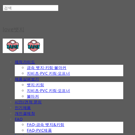
love뱃지
제작가이드
금속 뱃지·키링·볼마커
지비츠·PVC 키링·오프너
제품살펴보기
뱃지·키링
지비츠·PVC 키링·오프너
볼마커
시안/견적 문의
인기제품
개인결제창
FAQ
FAQ-금속 뱃지&키링
FAQ-PVC제품