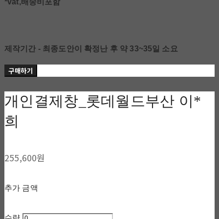
*vat,배송비포함
제작기간 - 최종도안이 확정난 후 약 33~35일 소요
구매하기
개인결제창_롯데월드부산 이*
희
255,600원
추가 금액
수량