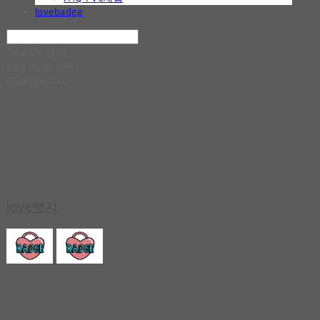
lovebadge
Search
검색
Log In
로그인
Cart
장바구니
love뱃지