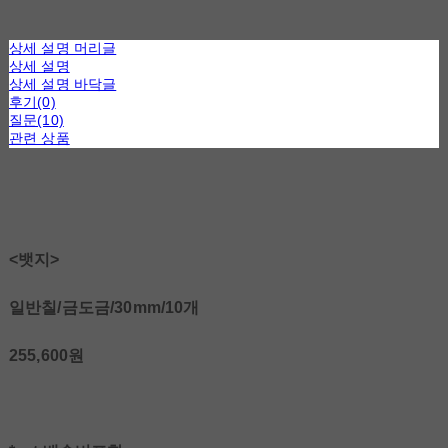
상세 설명 머리글
상세 설명
상세 설명 바닥글
후기(0)
질문(10)
관련 상품
<뱃지>
일반칠/금도금/30mm/10개
255,600원