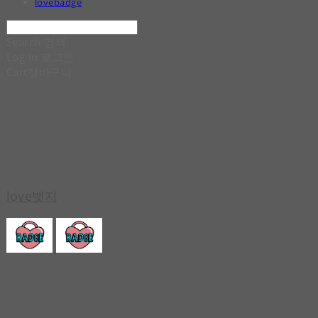
lovebadge
Search
검색
Log In
로그인
Cart
장바구니
love뱃지