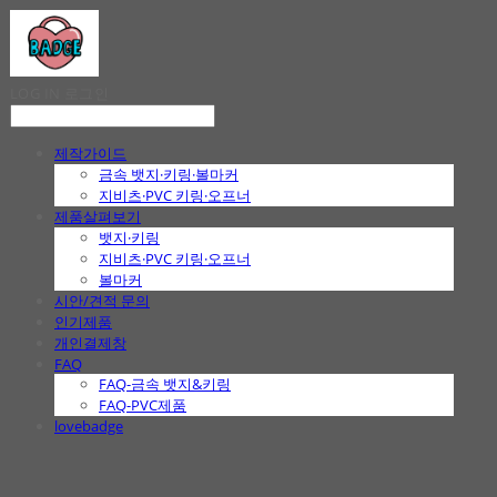
LOG IN
로그인
제작가이드
금속 뱃지·키링·볼마커
지비츠·PVC 키링·오프너
제품살펴보기
뱃지·키링
지비츠·PVC 키링·오프너
볼마커
시안/견적 문의
인기제품
개인결제창
FAQ
FAQ-금속 뱃지&키링
FAQ-PVC제품
lovebadge