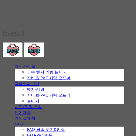
love뱃지
제작가이드
금속 뱃지·키링·볼마커
지비츠·PVC 키링·오프너
제품살펴보기
뱃지·키링
지비츠·PVC 키링·오프너
볼마커
시안/견적 문의
인기제품
개인결제창
FAQ
FAQ-금속 뱃지&키링
FAQ-PVC제품