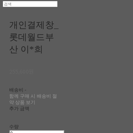
개인결제창_
롯데월드부
산 이*희
255,600원
배송비
-
함께 구매 시 배송비 절
약 상품 보기
추가 금액
수량