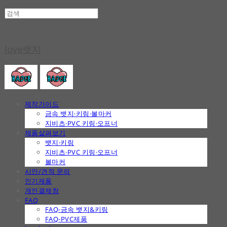
love뱃지
제작가이드
금속 뱃지·키링·볼마커
지비츠·PVC 키링·오프너
제품살펴보기
뱃지·키링
지비츠·PVC 키링·오프너
볼마커
시안/견적 문의
인기제품
개인결제창
FAQ
FAQ-금속 뱃지&키링
FAQ-PVC제품