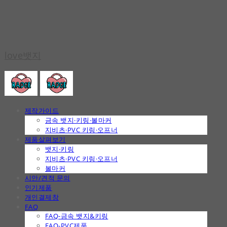
love뱃지
제작가이드
금속 뱃지·키링·볼마커
지비츠·PVC 키링·오프너
제품살펴보기
뱃지·키링
지비츠·PVC 키링·오프너
볼마커
시안/견적 문의
인기제품
개인결제창
FAQ
FAQ-금속 뱃지&키링
FAQ-PVC제품