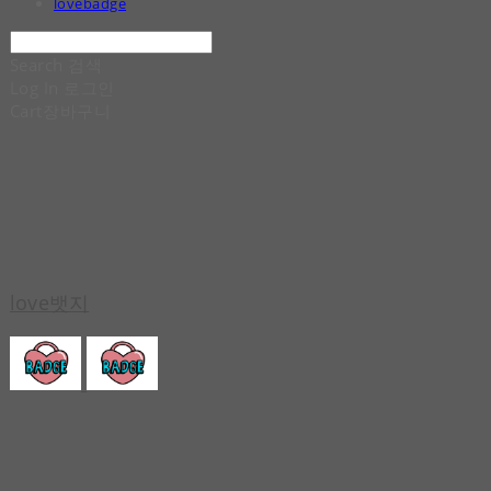
lovebadge
Search
검색
Log In
로그인
Cart
장바구니
love뱃지