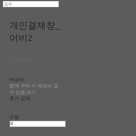
개인결제창_
어비2
160,000원
배송비
-
함께 구매 시 배송비 절
약 상품 보기
추가 금액
수량