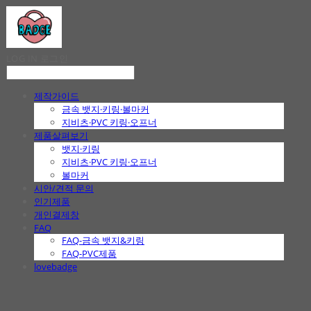
LOG IN
로그인
제작가이드
금속 뱃지·키링·볼마커
지비츠·PVC 키링·오프너
제품살펴보기
뱃지·키링
지비츠·PVC 키링·오프너
볼마커
시안/견적 문의
인기제품
개인결제창
FAQ
FAQ-금속 뱃지&키링
FAQ-PVC제품
lovebadge