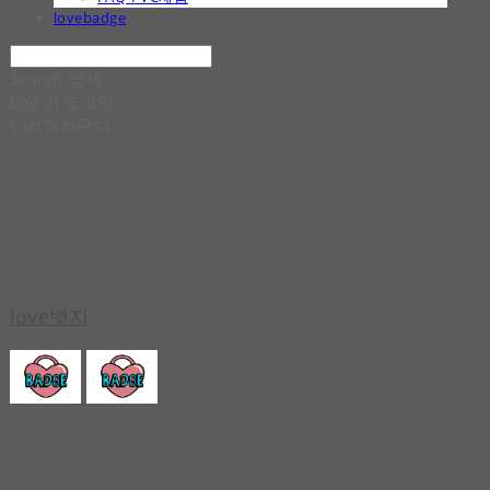
lovebadge
Search
검색
Log In
로그인
Cart
장바구니
love뱃지