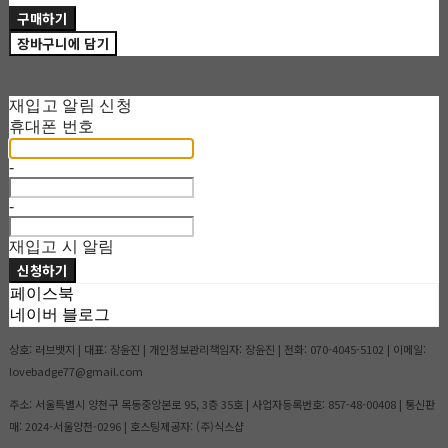
구매하기
장바구니에 담기
재입고 알림 신청
휴대폰 번호
-
-
재입고 시 알림
신청하기
페이스북
네이버 블로그
상호: 러브뱃지 | 대표: 장윤진 | 개인정보관리책임자: 장윤진 | 전화: 070-4045-5102 | 이메일:
lovebadge77@gmail.com
주소: 서울특별시 양천구 목동중앙본로 95, 3층 35호 | 사업자등록번호:
857-48-00408
| 통신판
매:
2024-서울양천-0296
| 호스팅제공자: (주)식스샵