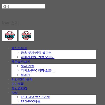
love뱃지
제작가이드
금속 뱃지·키링·볼마커
지비츠·PVC 키링·오프너
제품살펴보기
뱃지·키링
지비츠·PVC 키링·오프너
볼마커
시안/견적 문의
인기제품
개인결제창
FAQ
FAQ-금속 뱃지&키링
FAQ-PVC제품