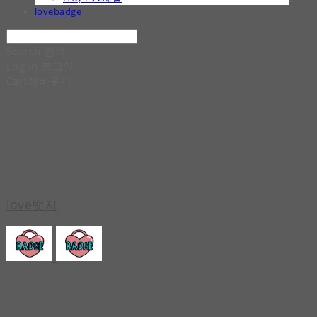
lovebadge
Search
검색
Log In
로그인
Cart
장바구니
love뱃지