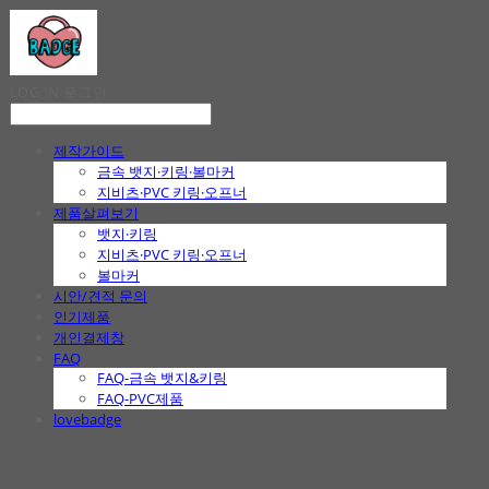
LOG IN
로그인
제작가이드
금속 뱃지·키링·볼마커
지비츠·PVC 키링·오프너
제품살펴보기
뱃지·키링
지비츠·PVC 키링·오프너
볼마커
시안/견적 문의
인기제품
개인결제창
FAQ
FAQ-금속 뱃지&키링
FAQ-PVC제품
lovebadge