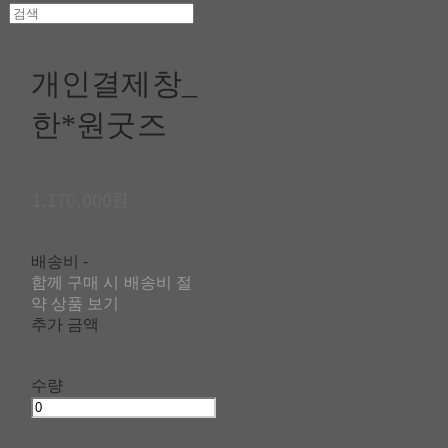
개인결제창_
한*원굿즈
1,170,000원
배송비
-
함께 구매 시 배송비 절
약 상품 보기
추가 금액
수량