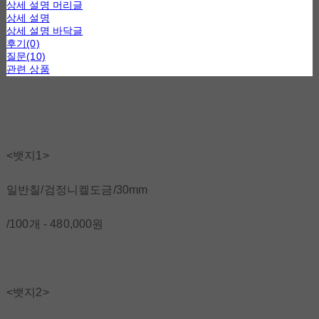
상세 설명 머리글
상세 설명
상세 설명 바닥글
후기(0)
질문(10)
관련 상품
<뱃지1>
일반칠/검정니켈도금/30mm
/100개 - 480,000원
<뱃지2>