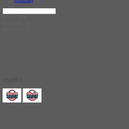
lovebadge
Search
검색
Log In
로그인
Cart
장바구니
love뱃지