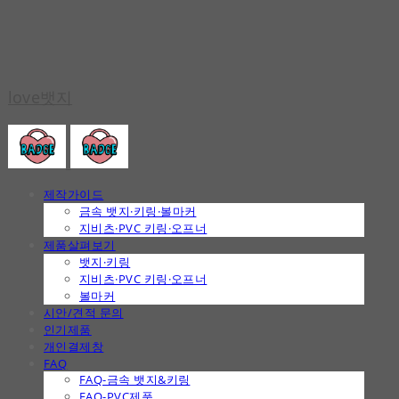
love뱃지
제작가이드
금속 뱃지·키링·볼마커
지비츠·PVC 키링·오프너
제품살펴보기
뱃지·키링
지비츠·PVC 키링·오프너
볼마커
시안/견적 문의
인기제품
개인결제창
FAQ
FAQ-금속 뱃지&키링
FAQ-PVC제품