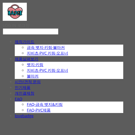
LOG IN
로그인
제작가이드
금속 뱃지·키링·볼마커
지비츠·PVC 키링·오프너
제품살펴보기
뱃지·키링
지비츠·PVC 키링·오프너
볼마커
시안/견적 문의
인기제품
개인결제창
FAQ
FAQ-금속 뱃지&키링
FAQ-PVC제품
lovebadge