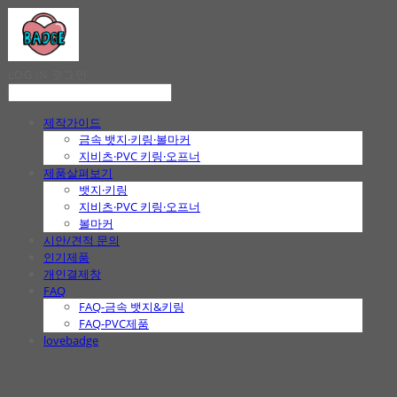
LOG IN
로그인
제작가이드
금속 뱃지·키링·볼마커
지비츠·PVC 키링·오프너
제품살펴보기
뱃지·키링
지비츠·PVC 키링·오프너
볼마커
시안/견적 문의
인기제품
개인결제창
FAQ
FAQ-금속 뱃지&키링
FAQ-PVC제품
lovebadge