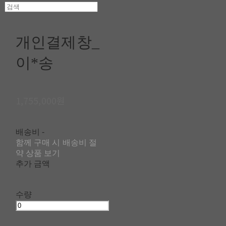
개인결제창_
이*송
1,755,000원
배송비
-
함께 구매 시 배송비 절
약 상품 보기
추가 금액
수량