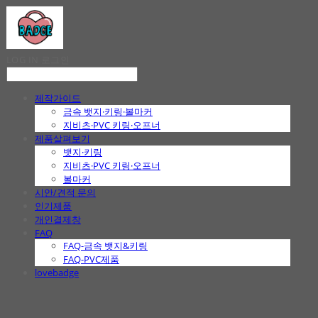
LOG IN
로그인
제작가이드
금속 뱃지·키링·볼마커
지비츠·PVC 키링·오프너
제품살펴보기
뱃지·키링
지비츠·PVC 키링·오프너
볼마커
시안/견적 문의
인기제품
개인결제창
FAQ
FAQ-금속 뱃지&키링
FAQ-PVC제품
lovebadge