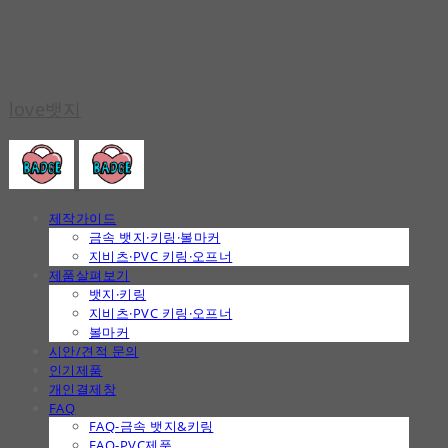
love뱃지
제작가이드
금속 뱃지·키링·볼마커
지비츠·PVC 키링·오프너
제품살펴보기
뱃지·키링
지비츠·PVC 키링·오프너
볼마커
시안/견적 문의
인기제품
개인결제창
FAQ
FAQ-금속 뱃지&키링
FAQ-PVC제품