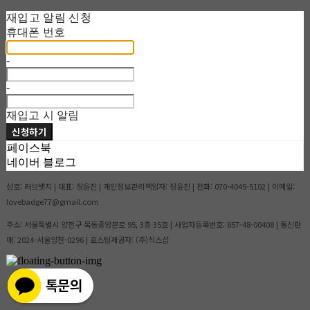
재입고 알림 신청
휴대폰 번호
-
-
재입고 시 알림
신청하기
페이스북
네이버 블로그
상호: 러브뱃지 | 대표: 장윤진 | 개인정보관리책임자: 장윤진 | 전화: 070-4045-5102 | 이메일:
lovebadge77@gmail.com
주소: 서울특별시 양천구 목동중앙본로 95, 3층 35호 | 사업자등록번호:
857-48-00408
| 통신판
매:
2024-서울양천-0296
| 호스팅제공자: (주)식스샵