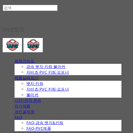
love뱃지
제작가이드
금속 뱃지·키링·볼마커
지비츠·PVC 키링·오프너
제품살펴보기
뱃지·키링
지비츠·PVC 키링·오프너
볼마커
시안/견적 문의
인기제품
개인결제창
FAQ
FAQ-금속 뱃지&키링
FAQ-PVC제품