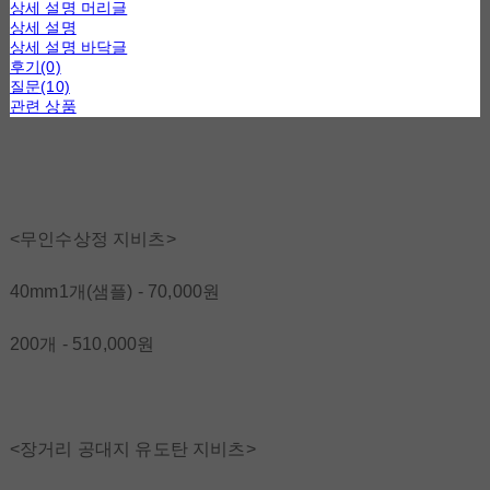
상세 설명 머리글
상세 설명
상세 설명 바닥글
후기(0)
질문(10)
관련 상품
<무인수상정 지비츠>
40mm1개(샘플) - 70,000원
200개 - 510,000원
<장거리 공대지 유도탄 지비츠>