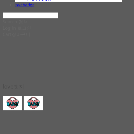
lovebadge
Search
검색
Log In
로그인
Cart
장바구니
love뱃지