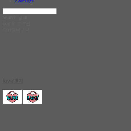
lovebadge
Search
검색
Log In
로그인
Cart
장바구니
love뱃지