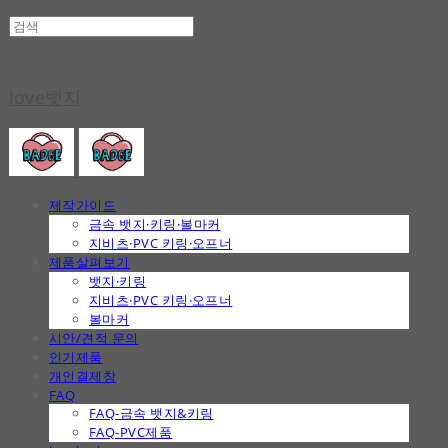
love뱃지
제작가이드
금속 뱃지·키링·볼마커
지비츠·PVC 키링·오프너
제품살펴보기
뱃지·키링
지비츠·PVC 키링·오프너
볼마커
시안/견적 문의
인기제품
개인결제창
FAQ
FAQ-금속 뱃지&키링
FAQ-PVC제품