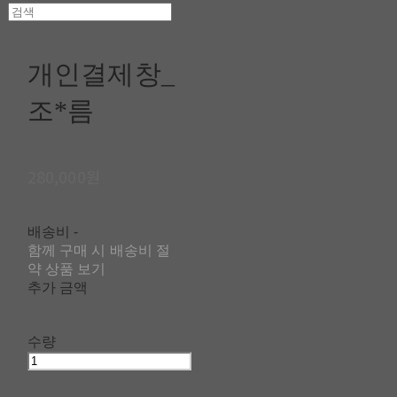
개인결제창_
조*름
280,000원
배송비
-
함께 구매 시 배송비 절
약 상품 보기
추가 금액
수량