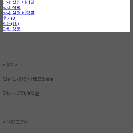
상세 설명 머리글
상세 설명
상세 설명 바닥글
후기(0)
질문(10)
관련 상품
<뱃지>
일반칠/검정니켈/25mm/
50개 - 270,000원
<PVC포장>