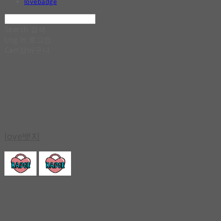
lovebadge
Search
검색
Log In
로그인
Cart
장바구니
love뱃지