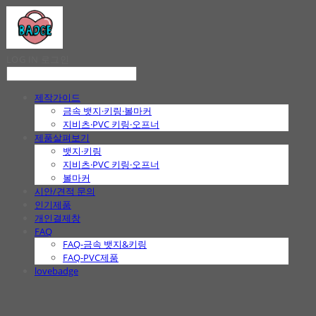
LOG IN
로그인
제작가이드
금속 뱃지·키링·볼마커
지비츠·PVC 키링·오프너
제품살펴보기
뱃지·키링
지비츠·PVC 키링·오프너
볼마커
시안/견적 문의
인기제품
개인결제창
FAQ
FAQ-금속 뱃지&키링
FAQ-PVC제품
lovebadge