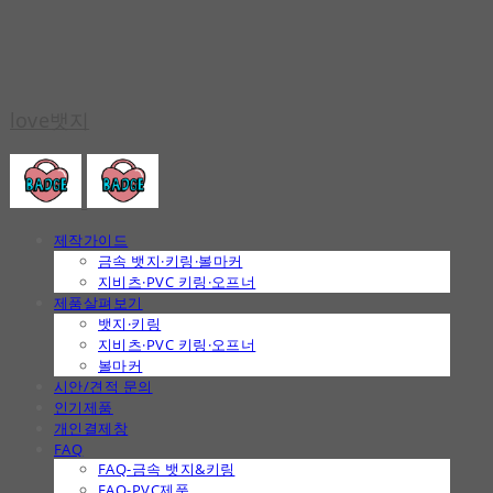
love뱃지
제작가이드
금속 뱃지·키링·볼마커
지비츠·PVC 키링·오프너
제품살펴보기
뱃지·키링
지비츠·PVC 키링·오프너
볼마커
시안/견적 문의
인기제품
개인결제창
FAQ
FAQ-금속 뱃지&키링
FAQ-PVC제품