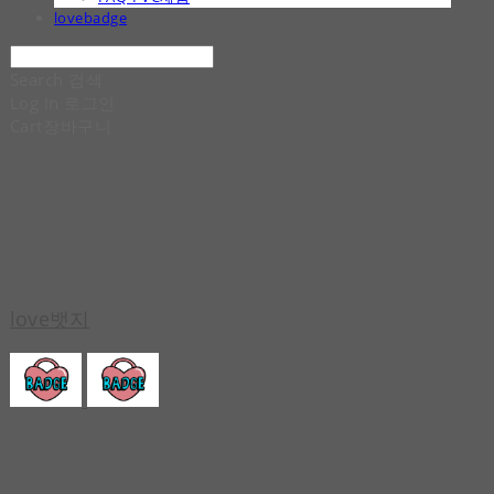
lovebadge
Search
검색
Log In
로그인
Cart
장바구니
love뱃지