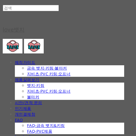
love뱃지
제작가이드
금속 뱃지·키링·볼마커
지비츠·PVC 키링·오프너
제품살펴보기
뱃지·키링
지비츠·PVC 키링·오프너
볼마커
시안/견적 문의
인기제품
개인결제창
FAQ
FAQ-금속 뱃지&키링
FAQ-PVC제품