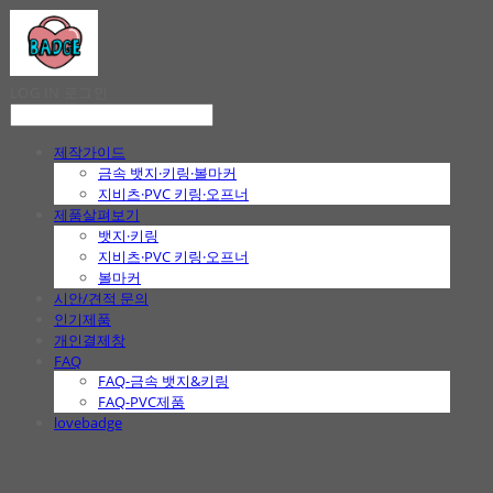
LOG IN
로그인
제작가이드
금속 뱃지·키링·볼마커
지비츠·PVC 키링·오프너
제품살펴보기
뱃지·키링
지비츠·PVC 키링·오프너
볼마커
시안/견적 문의
인기제품
개인결제창
FAQ
FAQ-금속 뱃지&키링
FAQ-PVC제품
lovebadge