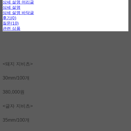
상세 설명 머리글
상세 설명
상세 설명 바닥글
후기(0)
질문(10)
관련 상품
<돼지 지비츠>
30mm/100개
380,000원
<글자 지비츠>
35mm/100개