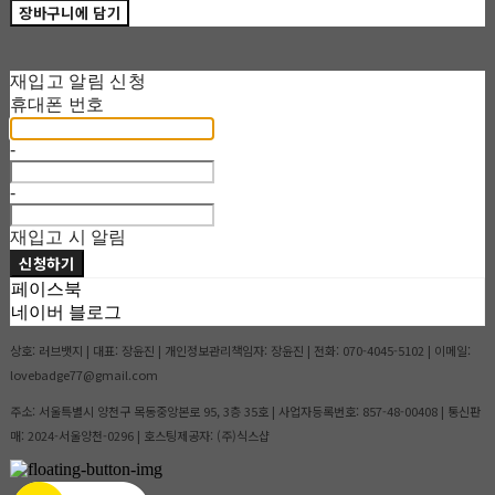
장바구니에 담기
재입고 알림 신청
휴대폰 번호
-
-
재입고 시 알림
신청하기
페이스북
네이버 블로그
상호: 러브뱃지 | 대표: 장윤진 | 개인정보관리책임자: 장윤진 | 전화: 070-4045-5102 | 이메일:
lovebadge77@gmail.com
주소: 서울특별시 양천구 목동중앙본로 95, 3층 35호 | 사업자등록번호:
857-48-00408
| 통신판
매:
2024-서울양천-0296
| 호스팅제공자: (주)식스샵