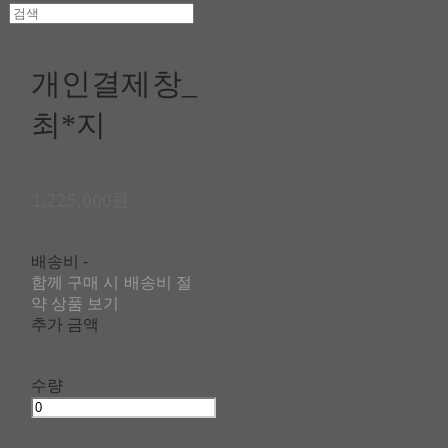
개인결제창_
최*지
1,225,000원
배송비
-
함께 구매 시 배송비 절
약 상품 보기
추가 금액
수량