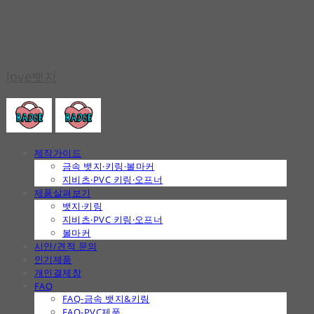
love뱃지
제작가이드
금속 뱃지·키링·볼마커
지비츠·PVC 키링·오프너
제품살펴보기
뱃지·키링
지비츠·PVC 키링·오프너
볼마커
시안/견적 문의
인기제품
개인결제창
FAQ
FAQ-금속 뱃지&키링
FAQ-PVC제품