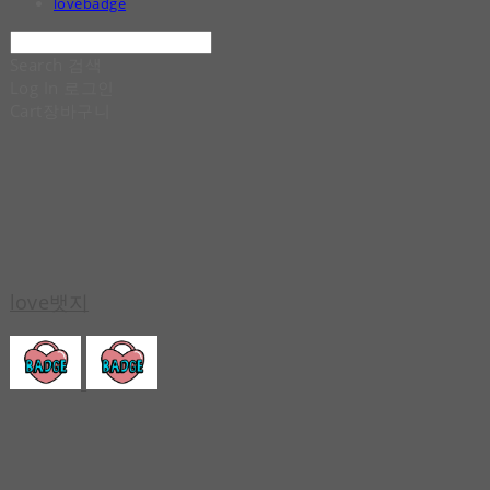
lovebadge
Search
검색
Log In
로그인
Cart
장바구니
love뱃지