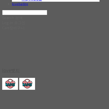
lovebadge
Search
검색
Log In
로그인
Cart
장바구니
love뱃지