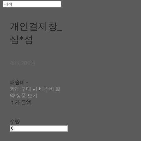
개인결제창_
심*섭
485,200원
배송비
-
함께 구매 시 배송비 절
약 상품 보기
추가 금액
수량