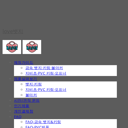
love뱃지
제작가이드
금속 뱃지·키링·볼마커
지비츠·PVC 키링·오프너
제품살펴보기
뱃지·키링
지비츠·PVC 키링·오프너
볼마커
시안/견적 문의
인기제품
개인결제창
FAQ
FAQ-금속 뱃지&키링
FAQ-PVC제품