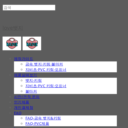
love뱃지
제작가이드
금속 뱃지·키링·볼마커
지비츠·PVC 키링·오프너
제품살펴보기
뱃지·키링
지비츠·PVC 키링·오프너
볼마커
시안/견적 문의
인기제품
개인결제창
FAQ
FAQ-금속 뱃지&키링
FAQ-PVC제품