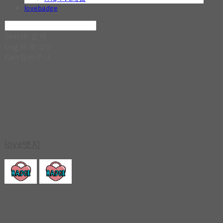
lovebadge
Search
검색
Log In
로그인
Cart
장바구니
love뱃지