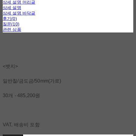
상세 설명 머리글
상세 설명
상세 설명 바닥글
후기(0)
질문(10)
관련 상품
<뱃지>
일반칠/금도금/50mm(가로)
30개 - 485,200원
VAT, 배송비 포함