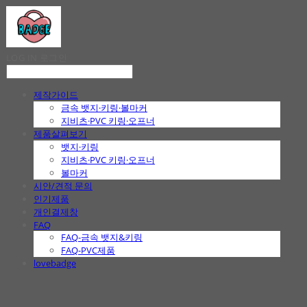
LOG IN
로그인
제작가이드
금속 뱃지·키링·볼마커
지비츠·PVC 키링·오프너
제품살펴보기
뱃지·키링
지비츠·PVC 키링·오프너
볼마커
시안/견적 문의
인기제품
개인결제창
FAQ
FAQ-금속 뱃지&키링
FAQ-PVC제품
lovebadge