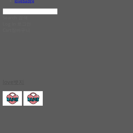
lovebadge
Search
검색
Log In
로그인
Cart
장바구니
love뱃지