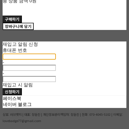
총 상품 금액
0원
구매하기
장바구니에 담기
재입고 알림 신청
휴대폰 번호
-
-
재입고 시 알림
신청하기
페이스북
네이버 블로그
상호: 러브뱃지 | 대표: 장윤진 | 개인정보관리책임자: 장윤진 | 전화: 070-4045-5102 | 이메일:
lovebadge77@gmail.com