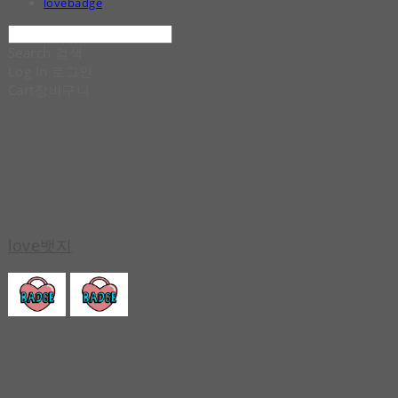
lovebadge
Search
검색
Log In
로그인
Cart
장바구니
love뱃지