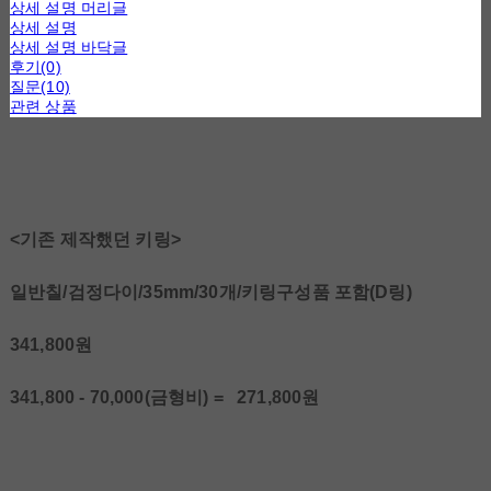
상세 설명 머리글
상세 설명
상세 설명 바닥글
후기(0)
질문(10)
관련 상품
<기존 제작했던 키링>
일반칠/검정다이/35mm/30개/키링구성품 포함(D링)
341,800원
341,800 - 70,000(금형비) = 271,800원