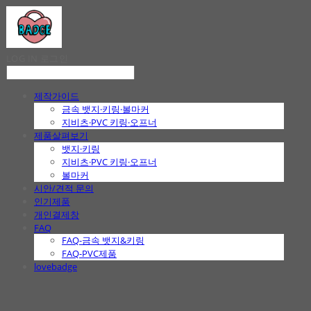
LOG IN
로그인
제작가이드
금속 뱃지·키링·볼마커
지비츠·PVC 키링·오프너
제품살펴보기
뱃지·키링
지비츠·PVC 키링·오프너
볼마커
시안/견적 문의
인기제품
개인결제창
FAQ
FAQ-금속 뱃지&키링
FAQ-PVC제품
lovebadge