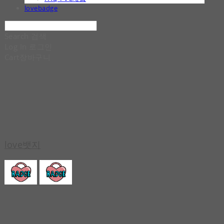
lovebadge
Search
검색
Log In
로그인
Cart
장바구니
love뱃지