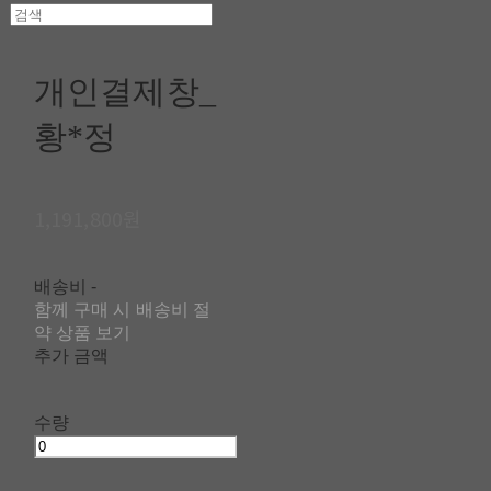
개인결제창_
황*정
1,191,800원
배송비
-
함께 구매 시 배송비 절
약 상품 보기
추가 금액
수량