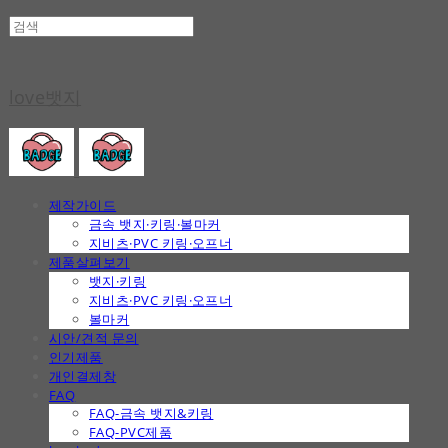
love뱃지
제작가이드
금속 뱃지·키링·볼마커
지비츠·PVC 키링·오프너
제품살펴보기
뱃지·키링
지비츠·PVC 키링·오프너
볼마커
시안/견적 문의
인기제품
개인결제창
FAQ
FAQ-금속 뱃지&키링
FAQ-PVC제품