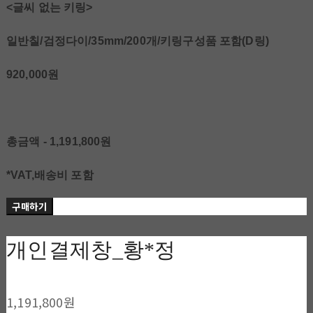
<글씨 없는 키링>
일반칠/검정다이/35mm/200개/키링구성품 포함(D링)
920,000원
총금액 - 1,191,800원
*VAT,배송비 포함
구매하기
개인결제창_황*정
1,191,800원