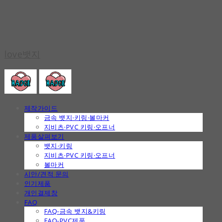
love뱃지
제작가이드
금속 뱃지·키링·볼마커
지비츠·PVC 키링·오프너
제품살펴보기
뱃지·키링
지비츠·PVC 키링·오프너
볼마커
시안/견적 문의
인기제품
개인결제창
FAQ
FAQ-금속 뱃지&키링
FAQ-PVC제품