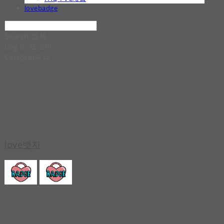
lovebadge
Search
검색
Log In
로그인
Cart
장바구니
love뱃지