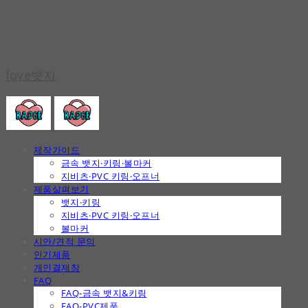
love뱃지
제작가이드
금속 뱃지·키링·볼마커
지비츠·PVC 키링·오프너
제품살펴보기
뱃지·키링
지비츠·PVC 키링·오프너
볼마커
시안/견적 문의
인기제품
개인결제창
FAQ
FAQ-금속 뱃지&키링
FAQ-PVC제품