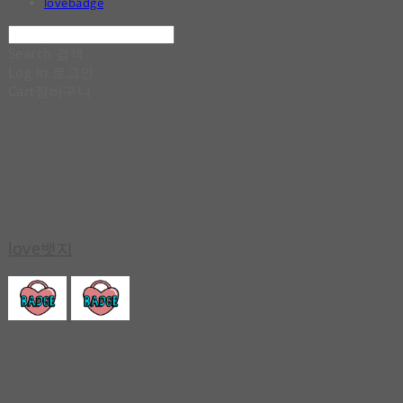
lovebadge
Search
검색
Log In
로그인
Cart
장바구니
love뱃지