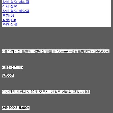
상세 설명 머리글
상세 설명
상세 설명 바닥글
후기(0)
질문(10)
관련 상품
<볼마커 - 한 도안당 >일반칠/금도금 /30mm/ +클립포함10개 - 249,900원
<도안수정비>
5,000원
만반전한 도안까지 10개 주문시, 가격은 아래와 같겠습니다.
249,900*2+5,000=