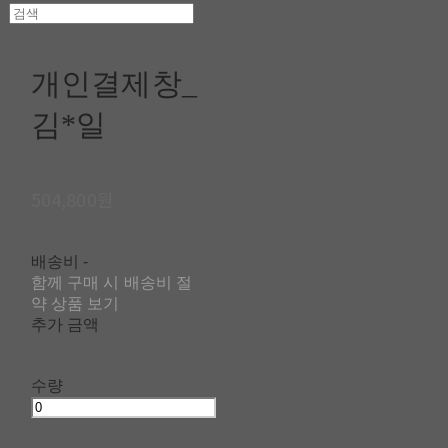
개인결제창_
김*일
504,800원
배송비
-
함께 구매 시 배송비 절
약 상품 보기
추가 금액
수량