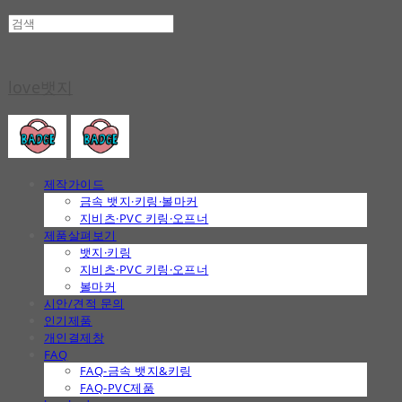
love뱃지
제작가이드
금속 뱃지·키링·볼마커
지비츠·PVC 키링·오프너
제품살펴보기
뱃지·키링
지비츠·PVC 키링·오프너
볼마커
시안/견적 문의
인기제품
개인결제창
FAQ
FAQ-금속 뱃지&키링
FAQ-PVC제품