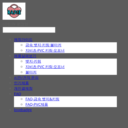
LOG IN
로그인
제작가이드
금속 뱃지·키링·볼마커
지비츠·PVC 키링·오프너
제품살펴보기
뱃지·키링
지비츠·PVC 키링·오프너
볼마커
시안/견적 문의
인기제품
개인결제창
FAQ
FAQ-금속 뱃지&키링
FAQ-PVC제품
lovebadge