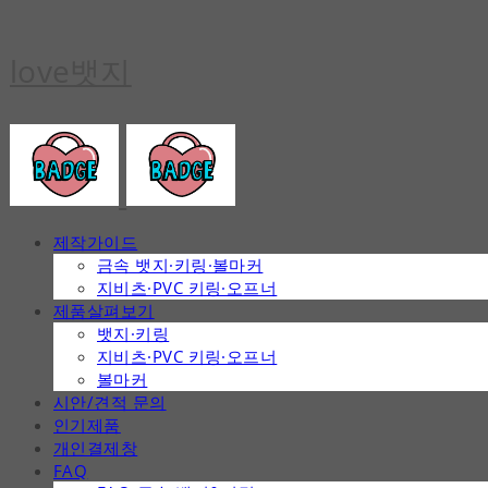
love뱃지
제작가이드
금속 뱃지·키링·볼마커
지비츠·PVC 키링·오프너
제품살펴보기
뱃지·키링
지비츠·PVC 키링·오프너
볼마커
시안/견적 문의
인기제품
개인결제창
FAQ