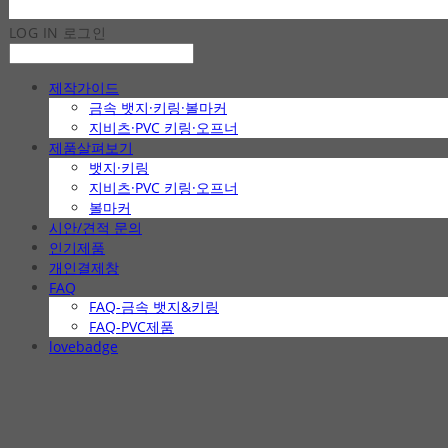
LOG IN
로그인
제작가이드
금속 뱃지·키링·볼마커
지비츠·PVC 키링·오프너
제품살펴보기
뱃지·키링
지비츠·PVC 키링·오프너
볼마커
시안/견적 문의
인기제품
개인결제창
FAQ
FAQ-금속 뱃지&키링
FAQ-PVC제품
lovebadge