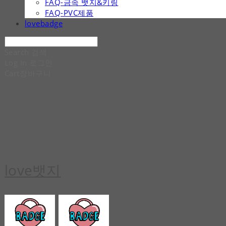
FAQ-금속 뱃지&키링
FAQ-PVC제품
lovebadge
Search
검색
Log In
로그인
Cart
장바구니
love뱃지