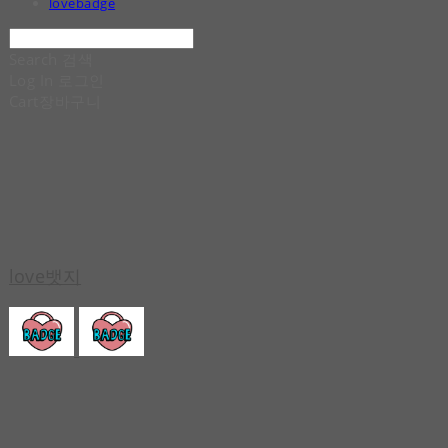
lovebadge
Search
검색
Log In
로그인
Cart
장바구니
love뱃지