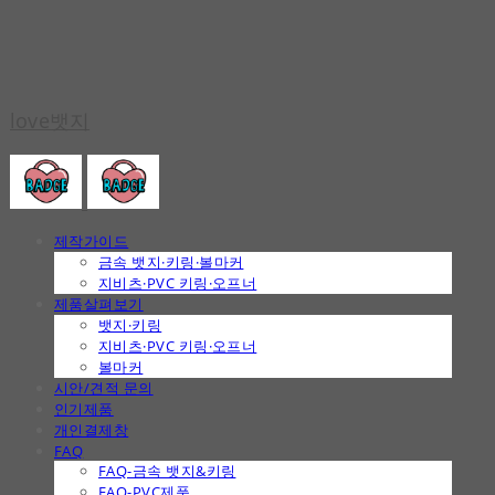
love뱃지
제작가이드
금속 뱃지·키링·볼마커
지비츠·PVC 키링·오프너
제품살펴보기
뱃지·키링
지비츠·PVC 키링·오프너
볼마커
시안/견적 문의
인기제품
개인결제창
FAQ
FAQ-금속 뱃지&키링
FAQ-PVC제품