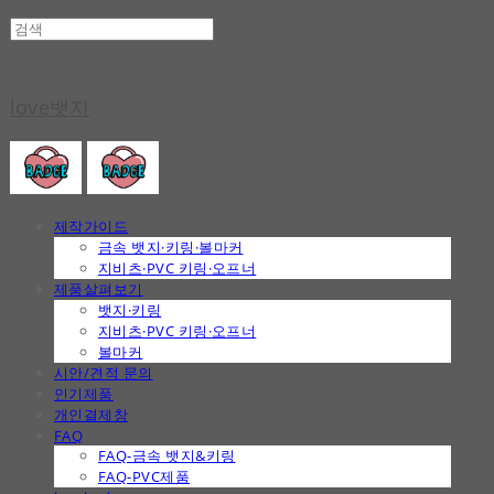
love뱃지
제작가이드
금속 뱃지·키링·볼마커
지비츠·PVC 키링·오프너
제품살펴보기
뱃지·키링
지비츠·PVC 키링·오프너
볼마커
시안/견적 문의
인기제품
개인결제창
FAQ
FAQ-금속 뱃지&키링
FAQ-PVC제품