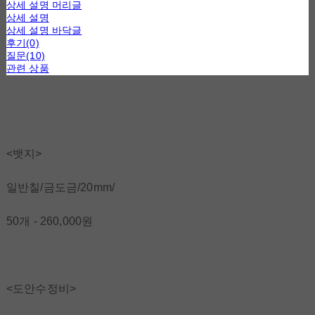
상세 설명 머리글
상세 설명
상세 설명 바닥글
후기(0)
질문(10)
관련 상품
<뱃지>
일반칠/금도금/20mm/
50개 - 260,000원
<도안수정비>