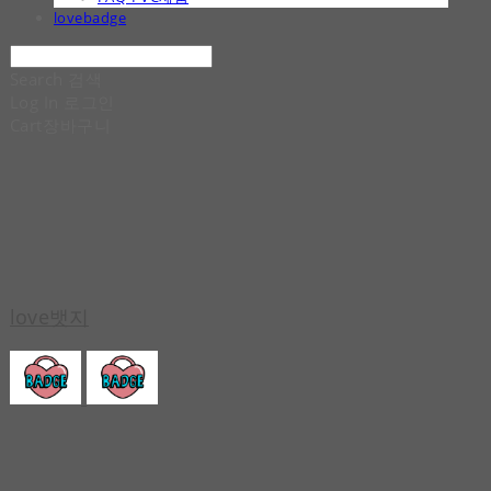
lovebadge
Search
검색
Log In
로그인
Cart
장바구니
love뱃지