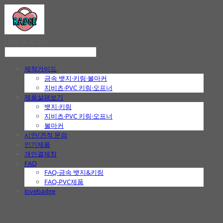
LOG IN
로그인
제작가이드
금속 뱃지·키링·볼마커
지비츠·PVC 키링·오프너
제품살펴보기
뱃지·키링
지비츠·PVC 키링·오프너
볼마커
시안/견적 문의
인기제품
개인결제창
FAQ
FAQ-금속 뱃지&키링
FAQ-PVC제품
lovebadge