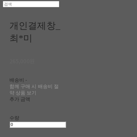
개인결제창_
최*미
265,000원
배송비
-
함께 구매 시 배송비 절
약 상품 보기
추가 금액
수량